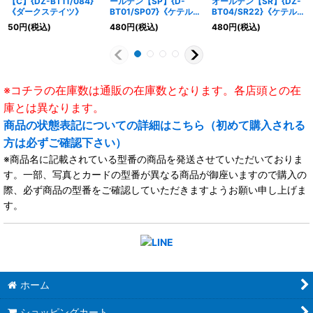
【C】{DZ-BT11/084}
ールデン【SP】{D-
オールデン【SR】{DZ-
《ダークステイツ》
BT01/SP07}《ケテルサ
BT04/SR22}《ケテルサ
ンクチュアリ》
ンクチュアリ》
50
円
(税込)
480
円
(税込)
480
円
(税込)
※コチラの在庫数は通販の在庫数となります。各店頭との在
庫とは異なります。
商品の状態表記についての詳細はこちら（初めて購入される
方は必ずご確認下さい）
※商品名に記載されている型番の商品を発送させていただいておりま
す。一部、写真とカードの型番が異なる商品が御座いますので購入の
際、必ず商品の型番をご確認していただきますようお願い申し上げま
す。
ホーム
ショッピングカート