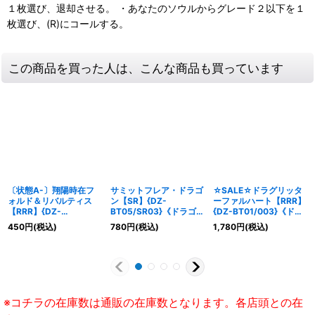
１枚選び、退却させる。 ・あなたのソウルからグレード２以下を１
枚選び、(R)にコールする。
この商品を買った人は、こんな商品も買っています
〔状態A-〕翔陽時在フ
サミットフレア・ドラゴ
☆SALE☆ドラグリッタ
ォルド＆リバルティス
ン【SR】{DZ-
ーファルハート【RRR】
【RRR】{DZ-
BT05/SR03}《ドラゴン
{DZ-BT01/003}《ドラ
SS11/015}《ドラゴンエ
エンパイア》
ゴンエンパイア》
450
円
(税込)
780
円
(税込)
1,780
円
(税込)
ンパイア/ダークステイ
ツ》
※コチラの在庫数は通販の在庫数となります。各店頭との在