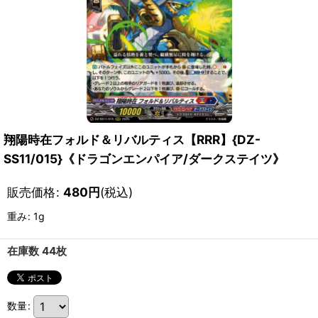
翔陽時在フォルド＆リバルティス【RRR】{DZ-
SS11/015}《ドラゴンエンパイア/ダークステイツ》
販売価格
:
480
円
(税込)
重み
:
1g
在庫数 44枚
数量
: