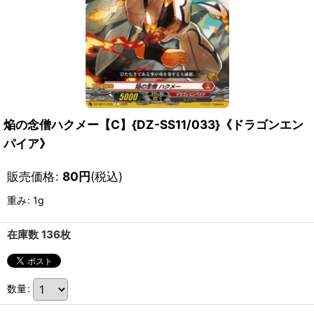
焔の念僧ハクメー【C】{DZ-SS11/033}《ドラゴンエン
パイア》
販売価格
:
80
円
(税込)
重み
:
1g
在庫数 136枚
数量
: