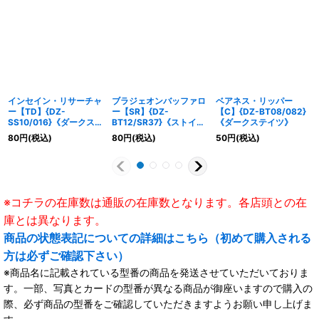
インセイン・リサーチャ
ブラジェオンバッファロ
ベアネス・リッパー
ー【TD】{DZ-
ー【SR】{DZ-
【C】{DZ-BT08/082}
SS10/016}《ダークステ
BT12/SR37}《ストイケ
《ダークステイツ》
イツ》
イア》
80
円
(税込)
80
円
(税込)
50
円
(税込)
※コチラの在庫数は通販の在庫数となります。各店頭との在
庫とは異なります。
商品の状態表記についての詳細はこちら（初めて購入される
方は必ずご確認下さい）
※商品名に記載されている型番の商品を発送させていただいておりま
す。一部、写真とカードの型番が異なる商品が御座いますので購入の
際、必ず商品の型番をご確認していただきますようお願い申し上げま