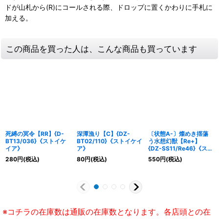
ドが山札から(R)にコールされる際、ドロップに置くかわりに手札に
加える。
この商品を買った人は、こんな商品も買っています
死縛の冥令【RR】{D-
深潭漁り【C】{DZ-
〔状態A-〕燦めき揺蕩
BT13/036}《ストイケ
BT02/110}《ストイケイ
う水想幻獣【Re+】
イア》
ア》
{DZ-SS11/Re46}《スト
イケイア》
280
円
(税込)
80
円
(税込)
550
円
(税込)
※コチラの在庫数は通販の在庫数となります。各店頭との在