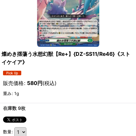
燦めき揺蕩う水想幻獣【Re+】{DZ-SS11/Re46}《スト
イケイア》
販売価格
:
580
円
(税込)
重み
:
1g
在庫数 9枚
数量
: