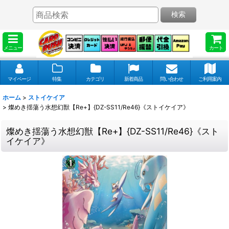
検索
メニュー
カート
マイページ
特集
カテゴリ
新着商品
問い合わせ
ご利用案内
ホーム
>
ストイケイア
>
燦めき揺蕩う水想幻獣【Re+】{DZ-SS11/Re46}《ストイケイア》
燦めき揺蕩う水想幻獣【Re+】{DZ-SS11/Re46}《スト
イケイア》