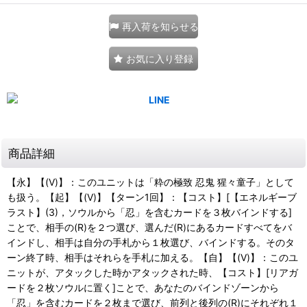
再入荷を知らせる
お気に入り登録
商品詳細
【永】【(V)】：このユニットは「粋の極致 忍鬼 猩々童子」として
も扱う。【起】【(V)】【ターン1回】：【コスト】[【エネルギーブ
ラスト】(3)，ソウルから「忍」を含むカードを３枚バインドする]
ことで、相手の(R)を２つ選び、選んだ(R)にあるカードすべてをバ
インドし、相手は自分の手札から１枚選び、バインドする。そのタ
ーン終了時、相手はそれらを手札に加える。【自】【(V)】：このユ
ニットが、アタックした時かアタックされた時、【コスト】[リアガ
ードを２枚ソウルに置く]ことで、あなたのバインドゾーンから
「忍」を含むカードを２枚まで選び、前列と後列の(R)にそれぞれ１