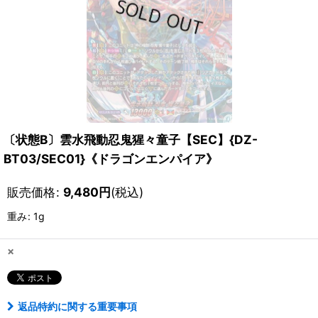
〔状態B〕雲水飛動忍鬼猩々童子【SEC】{DZ-
BT03/SEC01}《ドラゴンエンパイア》
販売価格
:
9,480
円
(税込)
重み
:
1g
×
返品特約に関する重要事項