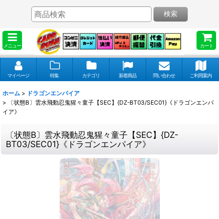
検索
メニュー
カート
マイページ
特集
カテゴリ
新着商品
問い合わせ
ご利用案内
ホーム
>
ドラゴンエンパイア
>
〔状態B〕雲水飛動忍鬼猩々童子【SEC】{DZ-BT03/SEC01}《ドラゴンエンパ
イア》
〔状態B〕雲水飛動忍鬼猩々童子【SEC】{DZ-
BT03/SEC01}《ドラゴンエンパイア》