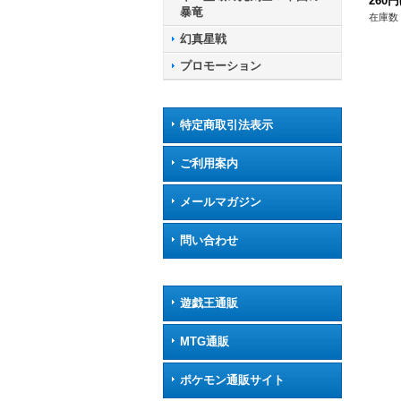
R35
260円
暴竜
在庫数 
幻真星戦
プロモーション
特定商取引法表示
ご利用案内
メールマガジン
問い合わせ
遊戯王通販
MTG通販
ポケモン通販サイト