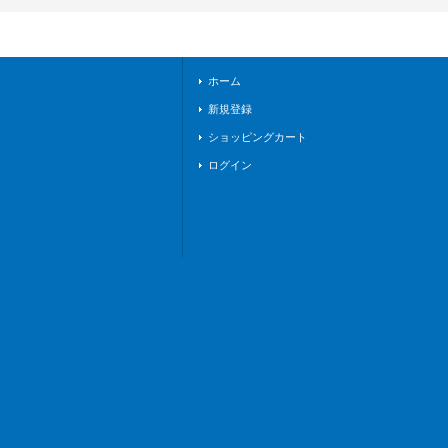
S01/FFR17}《ケテ
ルサンクチュアリ／
ストイケイア》
ホーム
新規登録
ショッピングカート
ログイン