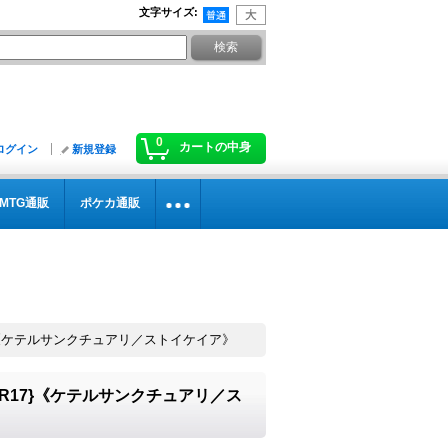
文字サイズ
:
0
カートの中身
ログイン
新規登録
MTG通販
ポケカ通販
17}《ケテルサンクチュアリ／ストイケイア》
FR17}《ケテルサンクチュアリ／ス