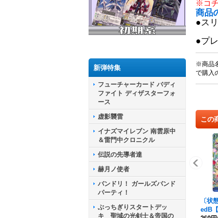
※コ
商品
●ス
●プ
※商品
新弾特集
で購入
フューチャーカード バディ
ファイト ディザスターフォ
ース
虚影襲雷
この
イナズマイレブン 南雲原中
＆雷門中クロニクル
伝説の先導者達
赫月ノ使者
バンドリ！ ガールズバンド
パーティ！
〔状態A
ぶっちぎりスタートデッ
edB【
キ 聖域の光剣士＆帝国の