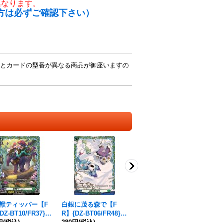
異なります。
方は必ずご確認下さい）
とカードの型番が異なる商品が御座いますの
獣ティッパー【F
白銀に茂る森で【F
白山吉光祝装【R】{D
DZ-BT10/FR37}
R】{DZ-BT06/FR48}
Z-TB02/055}《刀剣乱