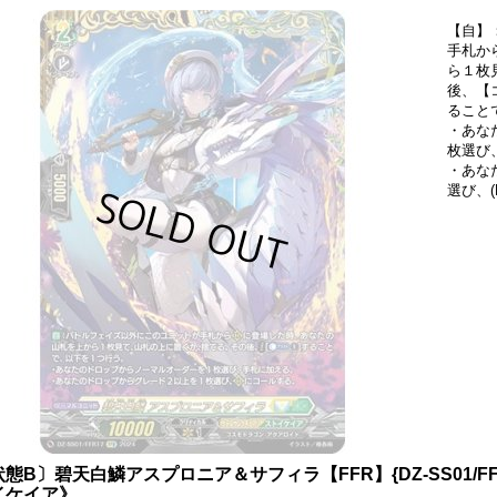
【自】
手札か
ら１枚
後、【コ
ること
・あな
枚選び
・あな
選び、
状態B〕碧天白鱗アスプロニア＆サフィラ【FFR】{DZ-SS01/
イケイア》