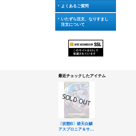
よくあるご質問
いたずら注文、なりすまし
注文について
最近チェックしたアイテム
〔状態B〕碧天白鱗
アスプロニア＆サフ
ィラ【FFR】{DZ-S