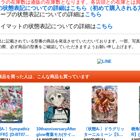
チラの在庫数は通販の在庫数となります。各店頭との在庫とは
の状態表記についての詳細はこちら（初めて購入される
リーブの状態表記についての詳細は
こちら
レイマットの状態表記についての詳細は
こちら
名に記載されている型番の商品を発送させていただいております。一部、写真
の際、必ず商品の型番をご確認していただきますようお願い申し上げます。
商品を買った人は、こんな商品も買っています
-〕Sympathiz
10thanniversaryAfter
〔状態A-〕ドラグリッ
樹角
FR】{D-BT07/F
glow青葉モカ(サイン)
ターニルミーン【S
R】{