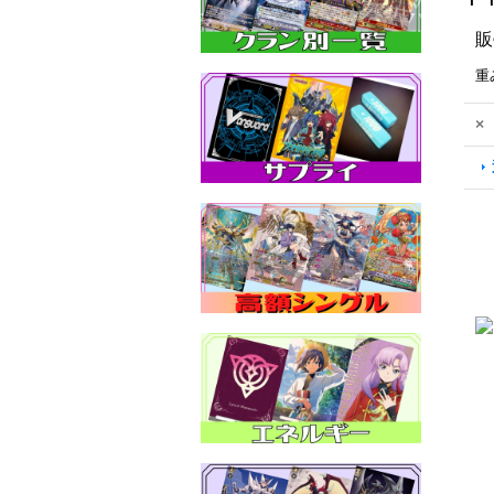
販
重
×