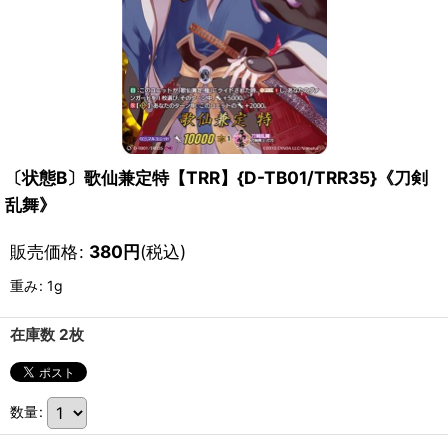
〔状態B〕歌仙兼定特【TRR】{D-TB01/TRR35}《刀剣
乱舞》
販売価格
:
380
円
(税込)
重み
:
1g
在庫数 2枚
数量
: