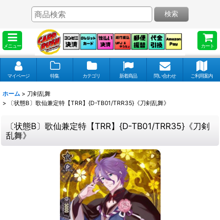
検索
メニュー
カート
マイページ
特集
カテゴリ
新着商品
問い合わせ
ご利用案内
ホーム
>
刀剣乱舞
>
〔状態B〕歌仙兼定特【TRR】{D-TB01/TRR35}《刀剣乱舞》
〔状態B〕歌仙兼定特【TRR】{D-TB01/TRR35}《刀剣
乱舞》