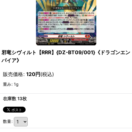
邪竜シヴィルト【RRR】{DZ-BT09/001}《ドラゴンエン
パイア》
販売価格
:
120
円
(税込)
重み
:
1g
在庫数 13枚
数量
: