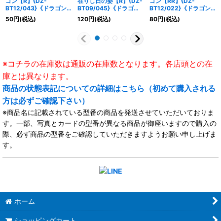
ゴン【R】{DZ-
在りし日の姿【R】{DZ-
ゴン【RR】{DZ-
BT12/043}《ドラゴン
BT09/045}《ドラゴン
BT12/022}《ドラゴン
エンパイア》
エンパイア》
エンパイア》
50
円
(税込)
120
円
(税込)
80
円
(税込)
※コチラの在庫数は通販の在庫数となります。各店頭との在
庫とは異なります。
商品の状態表記についての詳細はこちら（初めて購入される
方は必ずご確認下さい）
※商品名に記載されている型番の商品を発送させていただいておりま
す。一部、写真とカードの型番が異なる商品が御座いますので購入の
際、必ず商品の型番をご確認していただきますようお願い申し上げま
す。
ホーム
ショッピングカート