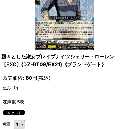
飄々とした淑女ブレイブナイツシェリー・ローレン
【EXC】{DZ-BT09/EX21}《ブラントゲート》
販売価格
:
80
円
(税込)
重み
:
1g
在庫数 5枚
数量
: