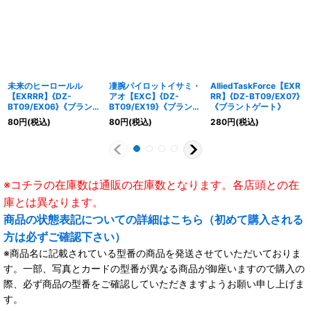
未来のヒーロールル
凄腕パイロットイサミ・
AlliedTaskForce【EXR
【EXRRR】{DZ-
アオ【EXC】{DZ-
RR】{DZ-BT09/EX07}
BT09/EX06}《ブラント
BT09/EX19}《ブラント
《ブラントゲート》
ゲート》
ゲート》
80
円
(税込)
80
円
(税込)
280
円
(税込)
※コチラの在庫数は通販の在庫数となります。各店頭との在
庫とは異なります。
商品の状態表記についての詳細はこちら（初めて購入される
方は必ずご確認下さい）
※商品名に記載されている型番の商品を発送させていただいておりま
す。一部、写真とカードの型番が異なる商品が御座いますので購入の
際、必ず商品の型番をご確認していただきますようお願い申し上げま
す。