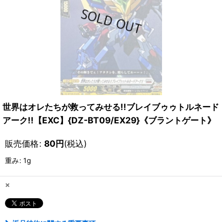
世界はオレたちが救ってみせる!!ブレイブゥゥトルネード
アーク!!【EXC】{DZ-BT09/EX29}《ブラントゲート》
販売価格
:
80
円
(税込)
重み
:
1g
×