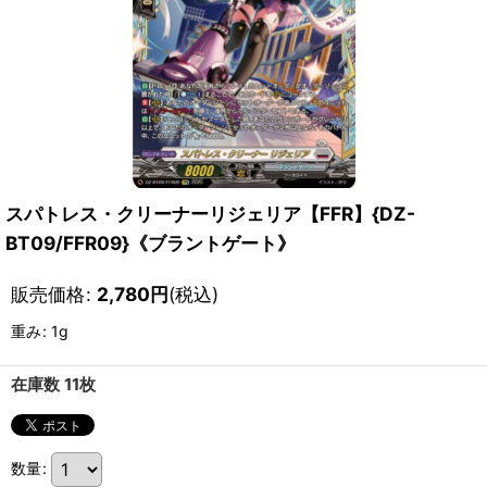
スパトレス・クリーナーリジェリア【FFR】{DZ-
BT09/FFR09}《ブラントゲート》
販売価格
:
2,780
円
(税込)
重み
:
1g
在庫数 11枚
数量
: