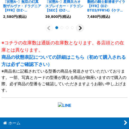
〔状態A-〕無双の幻真
〔状態A-〕星輝兵カオ
翻然の騎士影潜者デイラ
獣ザルヴァ・ドラグニア
スブレイカー・ドラゴン
【FFR】{DZ-
【FFR】{DZ-
【SEC】{DZ-
BT03/FFR14}《ケテル
BT14/FFR03}《ドラゴ
BT15/SEC04}《ブラン
サンクチュアリ》
2,580
円
(税込)
39,800
円
(税込)
7,480
円
(税込)
ンエンパイア》
トゲート》
※コチラの在庫数は通販の在庫数となります。各店頭との在
庫とは異なります。
商品の状態表記についての詳細はこちら（初めて購入される
方は必ずご確認下さい）
※商品名に記載されている型番の商品を発送させていただいておりま
す。一部、写真とカードの型番が異なる商品が御座いますので購入の
際、必ず商品の型番をご確認していただきますようお願い申し上げま
す。
ホーム