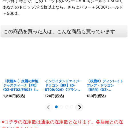
ーン終了時まで、このユニットのパワー＋5000/シールド＋5000。
あなたのドロップが15枚以上なら、さらにパワー＋5000/シールド
＋5000。
この商品を買った人は、こんな商品も買っています
〔状態A-〕炎麗の舞姫
インライタンドエイジ・
〔状態B〕ディソレイト
ジャスティーナ【FR】
ドラゴン【RR】{D-
フレア・ドラゴン
{DZ-BT02/FR03}《ド
BT09/026}《ブラント
【RRR】{DZ-
ラゴンエンパイア》
ゲート》
BT09/002}《ドラゴン
1,210
円
(税込)
120
円
(税込)
180
円
(税込)
エンパイア》
※コチラの在庫数は通販の在庫数となります。各店頭との在