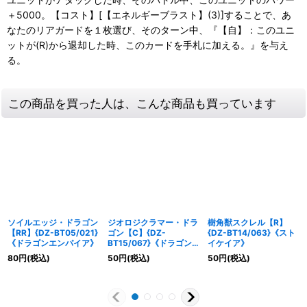
＋5000。【コスト】[【エネルギーブラスト】(3)]することで、あ
なたのリアガードを１枚選び、そのターン中、『【自】：このユニ
ットが(R)から退却した時、このカードを手札に加える。』を与え
る。
この商品を買った人は、こんな商品も買っています
ソイルエッジ・ドラゴン
ジオロジクラマー・ドラ
樹角獣スクレル【R】
【RR】{DZ-BT05/021}
ゴン【C】{DZ-
{DZ-BT14/063}《スト
《ドラゴンエンパイア》
BT15/067}《ドラゴン
イケイア》
エンパイア》
80
円
(税込)
50
円
(税込)
50
円
(税込)