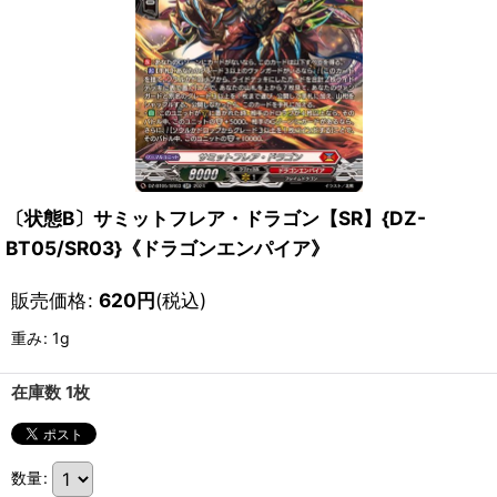
〔状態B〕サミットフレア・ドラゴン【SR】{DZ-
BT05/SR03}《ドラゴンエンパイア》
販売価格
:
620
円
(税込)
重み
:
1g
在庫数 1枚
数量
: