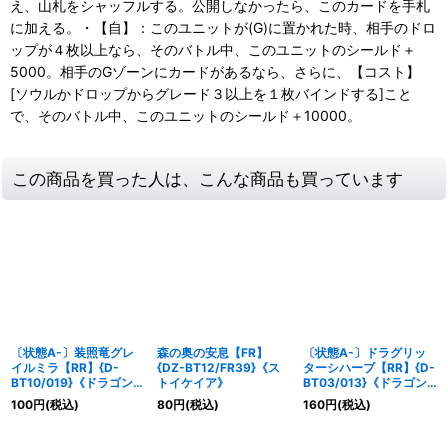
え、山札をシャッフルする。公開しなかったら、このカードを手札
に加える。・【自】：このユニットが(G)に置かれた時、相手のドロ
ップが４枚以上なら、そのバトル中、このユニットのシールド＋
5000。相手のGゾーンにカードがあるなら、さらに、【コスト】
[ソウルかドロップからグレード３以上を１枚バインドする]こと
で、そのバトル中、このユニットのシールド＋10000。
この商品を買った人は、こんな商品も買っています
〔状態A-〕装照竜グレ
森の奥の安息【FR】
〔状態A-〕ドラグリッ
イルミラ【RR】{D-
{DZ-BT12/FR39}《ス
ターシハーブ【RR】{D-
BT10/019}《ドラゴンエ
トイケイア》
BT03/013}《ドラゴン
ンパイア》
エンパイア》
100
円
(税込)
80
円
(税込)
160
円
(税込)