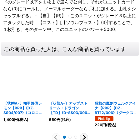
ドのグレード以下を１枚まで選んで公開し、それがユニットカード
なら(R)にコールし、ノーマルオーダーなら手札に加える。山札をシ
ャッフルする。・【自】【(R)】：このユニットがグレード３以上に
アタックした時、【コスト】[【ソウルブラスト】(3)]することで、
１枚引き、そのターン中、このユニットのパワー＋5000。
この商品を買った人は、こんな商品も買っています
〔状態A-〕知勇兼備レ
〔状態A-〕アップスト
醒核の魔剣ウェルクアイ
モン【RRR】{DZ-
リーム・ドラゴン
ナ【RRR】{DZ-
SS04/007}《コロコロ
【TD】{D-SS03/006}
BT12/006}《ダークス
ダークステイツ》
《ダークステイツ》
テイツ》
1,400
円
(税込)
550
円
(税込)
220
円
(税込)