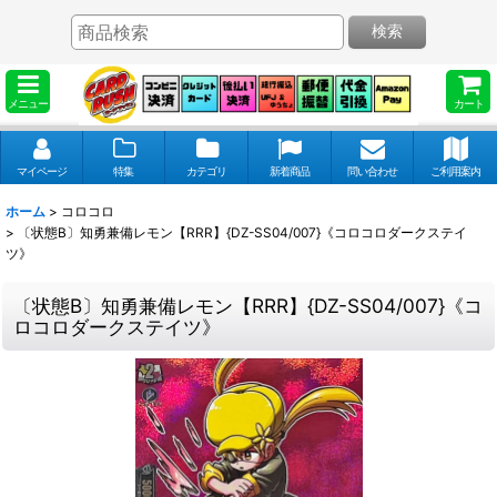
検索
メニュー
カート
マイページ
特集
カテゴリ
新着商品
問い合わせ
ご利用案内
ホーム
>
コロコロ
>
〔状態B〕知勇兼備レモン【RRR】{DZ-SS04/007}《コロコロダークステイ
ツ》
〔状態B〕知勇兼備レモン【RRR】{DZ-SS04/007}《コ
ロコロダークステイツ》