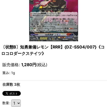
〔状態B〕知勇兼備レモン【RRR】{DZ-SS04/007}《コ
ロコロダークステイツ》
販売価格
:
1,280
円
(税込)
重み
:
1g
在庫数 3枚
数量
: