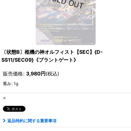
〔状態B〕柩機の神オルフィスト【SEC】{D-
SS11/SEC09}《ブラントゲート》
販売価格
:
3,980
円
(税込)
重み
:
1g
×
返品特約に関する重要事項