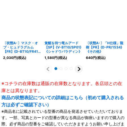
〔状態A-〕マスク・オ
覚醒を待つ竜ルアード
〔状態A-〕「H仕様」龍
ブ・ヒュドラグルム
【SP】{V-BT10/SP01}
樹【PR】{D-PR/1534}
【FR】{D-BT10/FR41}
《シャドウパラディン》
《その他》
《その他》
2,030
円
(税込)
1,580
円
(税込)
640
円
(税込)
※コチラの在庫数は通販の在庫数となります。各店頭との在
庫とは異なります。
商品の状態表記についての詳細はこちら（初めて購入される
方は必ずご確認下さい）
※商品名に記載されている型番の商品を発送させていただいておりま
す。一部、写真とカードの型番が異なる商品が御座いますので購入の
際、必ず商品の型番をご確認していただきますようお願い申し上げま