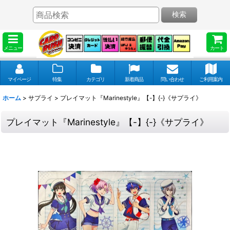
検索
メニュー
カート
マイページ
特集
カテゴリ
新着商品
問い合わせ
ご利用案内
ホーム
>
サプライ
>
プレイマット『Marinestyle』【-】{-}《サプライ》
プレイマット『Marinestyle』【-】{-}《サプライ》