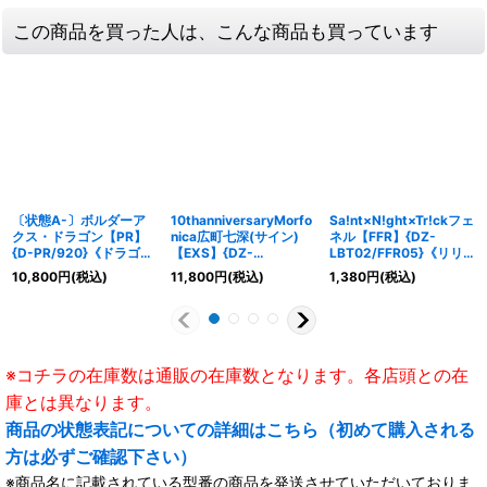
この商品を買った人は、こんな商品も買っています
〔状態A-〕ボルダーア
10thanniversaryMorfo
Sa!nt×N!ght×Tr!ckフェ
クス・ドラゴン【PR】
nica広町七深(サイン)
ネル【FFR】{DZ-
{D-PR/920}《ドラゴン
【EXS】{DZ-
LBT02/FFR05}《リリ
エンパイア》
BT10/EXS28}《その
カルモナステリオ》
10,800
円
(税込)
11,800
円
(税込)
1,380
円
(税込)
他》
※コチラの在庫数は通販の在庫数となります。各店頭との在
庫とは異なります。
商品の状態表記についての詳細はこちら（初めて購入される
方は必ずご確認下さい）
※商品名に記載されている型番の商品を発送させていただいておりま