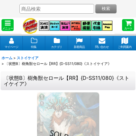
検索
メニュー
カート
マイページ
特集
カテゴリ
新着商品
問い合わせ
ご利用案内
ホーム
>
ストイケイア
>
〔状態B〕樹角獣セロール【RR】{D-SS11/080}《ストイケイア》
〔状態B〕樹角獣セロール【RR】{D-SS11/080}《スト
イケイア》