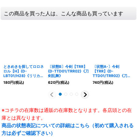
この商品を買った人は、こんな商品も買っています
ときめきを探してロロネ
〔状態B〕今剣【TRR】
〔状態A-〕今剣
ロル【H】{D-
{D-TTD01/TRR02}《刀
【TRR】{D-
LBT01/H28}《リリカル
剣乱舞》
TTD01/TRR02}《刀剣
モナステリオ》
乱舞》
180
円
(税込)
620
円
(税込)
740
円
(税込)
※コチラの在庫数は通販の在庫数となります。各店頭との在
庫とは異なります。
商品の状態表記についての詳細はこちら（初めて購入される
方は必ずご確認下さい）