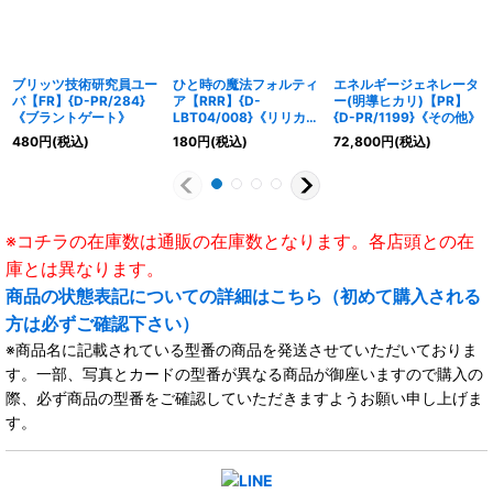
ブリッツ技術研究員ユー
ひと時の魔法フォルティ
エネルギージェネレータ
バ【FR】{D-PR/284}
ア【RRR】{D-
ー(明導ヒカリ)【PR】
《ブラントゲート》
LBT04/008}《リリカル
{D-PR/1199}《その他》
モナステリオ》
480
円
(税込)
180
円
(税込)
72,800
円
(税込)
※コチラの在庫数は通販の在庫数となります。各店頭との在
庫とは異なります。
商品の状態表記についての詳細はこちら（初めて購入される
方は必ずご確認下さい）
※商品名に記載されている型番の商品を発送させていただいておりま
す。一部、写真とカードの型番が異なる商品が御座いますので購入の
際、必ず商品の型番をご確認していただきますようお願い申し上げま
す。