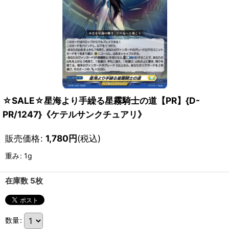
☆SALE☆星海より手繰る星霧騎士の道【PR】{D-
PR/1247}《ケテルサンクチュアリ》
販売価格
:
1,780
円
(税込)
重み
:
1g
在庫数 5枚
数量
: