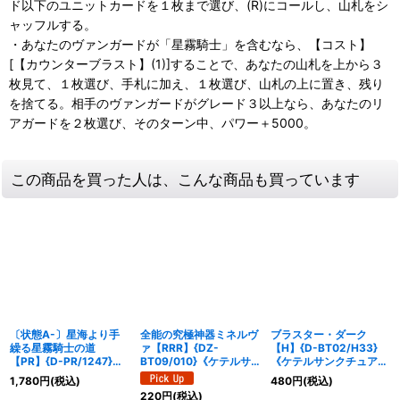
ド以下のユニットカードを１枚まで選び、(R)にコールし、山札をシ
ャッフルする。
・あなたのヴァンガードが「星霧騎士」を含むなら、【コスト】
[【カウンターブラスト】(1)]することで、あなたの山札を上から３
枚見て、１枚選び、手札に加え、１枚選び、山札の上に置き、残り
を捨てる。相手のヴァンガードがグレード３以上なら、あなたのリ
アガードを２枚選び、そのターン中、パワー＋5000。
この商品を買った人は、こんな商品も買っています
〔状態A-〕星海より手
全能の究極神器ミネルヴ
ブラスター・ダーク
繰る星霧騎士の道
ァ【RRR】{DZ-
【H】{D-BT02/H33}
【PR】{D-PR/1247}
BT09/010}《ケテルサ
《ケテルサンクチュア
《ケテルサンクチュア
ンクチュアリ》
リ》
1,780
円
(税込)
480
円
(税込)
リ》
220
円
(税込)