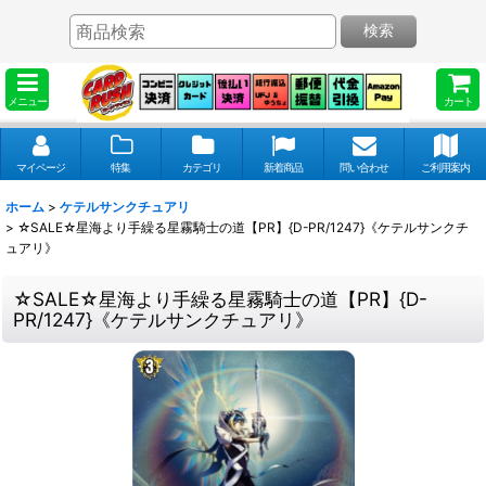
検索
メニュー
カート
マイページ
特集
カテゴリ
新着商品
問い合わせ
ご利用案内
ホーム
>
ケテルサンクチュアリ
>
☆SALE☆星海より手繰る星霧騎士の道【PR】{D-PR/1247}《ケテルサンクチ
ュアリ》
☆SALE☆星海より手繰る星霧騎士の道【PR】{D-
PR/1247}《ケテルサンクチュアリ》