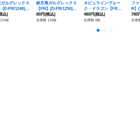
竜ガルグレックス
鉄爪竜ガルグレックス
ネビュラインヴォー
ファ
{D-PR/1248}
【PR】{D-PR/1250}
ク・ドラゴン【FR】
R】{
ラゴンエンパイ
税込)
《ドラゴンエンパイ
80円
(税込)
{DZ-BT04/FR19}《ブ
480円
(税込)
ラン
780
ア》
ラントゲート》
124枚
在庫数 134枚
在庫数 9枚
在庫数