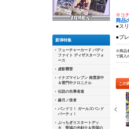
※コ
商品
●ス
●プ
新弾特集
フューチャーカード バディ
※商品
ファイト ディザスターフォ
で購入
ース
虚影襲雷
イナズマイレブン 南雲原中
＆雷門中クロニクル
この
伝説の先導者達
赫月ノ使者
バンドリ！ ガールズバンド
パーティ！
ぶっちぎりスタートデッ
キ 聖域の光剣士＆帝国の