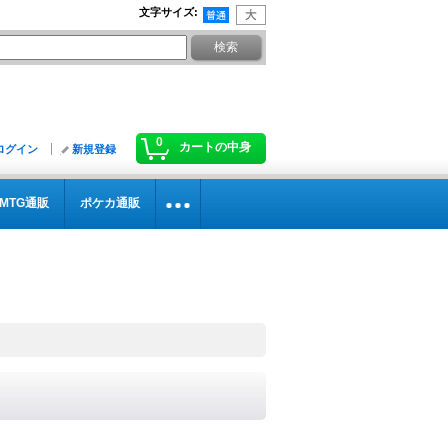
文字サイズ
:
0
カートの中身
ログイン
新規登録
MTG通販
ポケカ通販