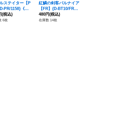
ルステイター【P
紅鱗の剣客バルナイア
鉄腕竜ガルグレックス
清
D-PR/1158}《ブ
【FR】{D-BT10/FR03}
【PR】{D-PR/1249}
{D
トゲート》
円
(税込)
《ドラゴンエンパイ
480円
(税込)
《ドラゴンエンパイ
80円
(税込)
ト
78
ア》
ア》
 6枚
在庫数 14枚
在庫数 141枚
在庫