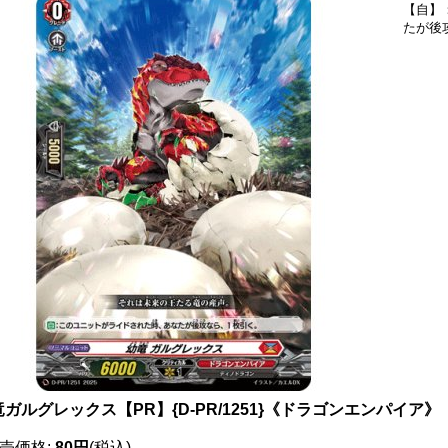
【自】
たが後
ガルグレックス【PR】{D-PR/1251}《ドラゴンエンパイア》
売価格
:
80円
(税込)