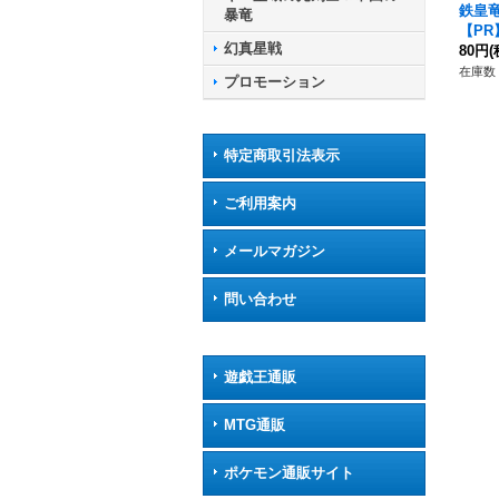
鉄皇
暴竜
【PR】
幻真星戦
《ド
80円
(
ア》
在庫数 
プロモーション
特定商取引法表示
ご利用案内
メールマガジン
問い合わせ
遊戯王通販
MTG通販
ポケモン通販サイト