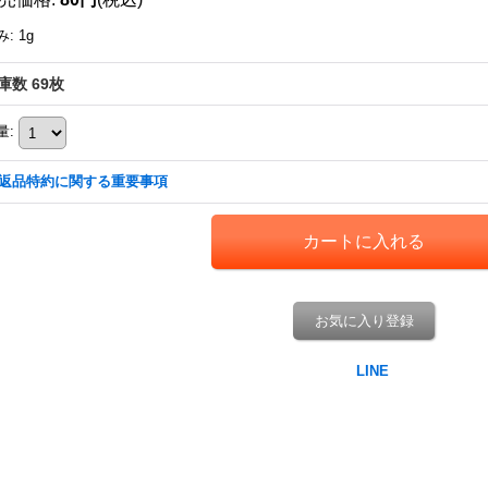
み
:
1g
庫数 69枚
量
:
返品特約に関する重要事項
お気に入り登録