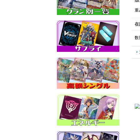
重
在
数