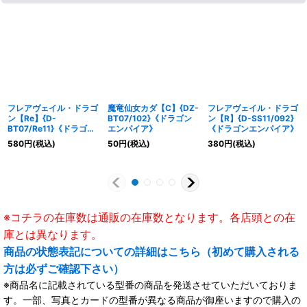
フレアヴェイル・ドラゴ
魔竜仙女カダ【C】{DZ-
フレアヴェイル・ドラゴ
ン【Re】{D-
BT07/102}《ドラゴン
ン【R】{D-SS11/092}
BT07/Re11}《ドラゴン
エンパイア》
《ドラゴンエンパイア》
エンパイア》
580
円
(税込)
50
円
(税込)
380
円
(税込)
※コチラの在庫数は通販の在庫数となります。各店頭との在
庫とは異なります。
商品の状態表記についての詳細はこちら（初めて購入される
方は必ずご確認下さい）
※商品名に記載されている型番の商品を発送させていただいておりま
す。一部、写真とカードの型番が異なる商品が御座いますので購入の