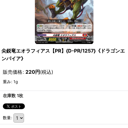
尖鋭竜エオラフィアス【PR】{D-PR/1257}《ドラゴンエ
ンパイア》
販売価格
:
220
円
(税込)
重み
:
1g
在庫数 1枚
数量
: