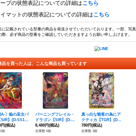
リーブの状態表記についての詳細は
こちら
レイマットの状態表記についての詳細は
こちら
名に記載されている型番の商品を発送させていただいております。一部、写真
の際、必ず商品の型番をご確認していただきますようお願い申し上げます。
商品を買った人は、こんな商品も買っています
A-〕焔の巫女パ
バーニングフレイル・
真っ白な観客の為にア
IR】{D-SS11/
ドラゴン【SIR】{D-S
クティカ【TGR】{DZ-
18}《ドラゴンエン
00円
(税込)
S11/SIR19}《ドラゴン
8,480円
(税込)
LBT02/TGR10}《リリ
780円
(税込)
ア》
エンパイア》
カルモナステリオ》
2枚
在庫数 6枚
在庫数 3枚