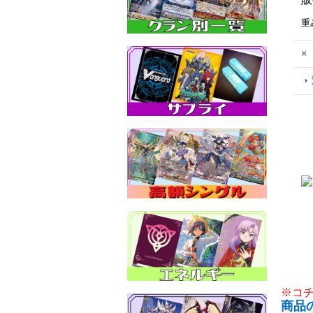
重
×
※コ
商品