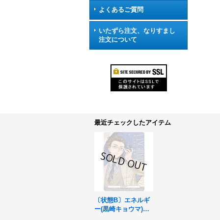
よくあるご質問
いたずら注文、なりすまし
注文について
最近チェックしたアイテム
〔状態B〕エネルギ
ー(黒崎キョウマ)
【SER】{DZ-BT04/