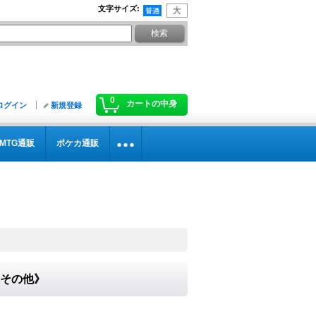
文字サイズ
:
0
カートの中身
ログイン
新規登録
MTG通販
ポケカ通販
}《その他》