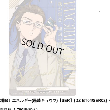
-
態B〕エネルギー(黒崎キョウマ)【SER】{DZ-BT04/SER02
売価格
:
1,780円
(税込)