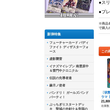
●ス
●プ
※商品
で購入
新弾特集
フューチャーカード バディ
ファイト ディザスターフォ
この
ース
虚影襲雷
イナズマイレブン 南雲原中
＆雷門中クロニクル
伝説の先導者達
赫月ノ使者
〔状態
バンドリ！ ガールズバンド
ラマ【S
パーティ！
SIR
21,8
ぶっちぎりスタートデッ
パイ
在庫数 
キ 聖域の光剣士＆帝国の