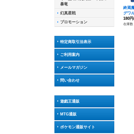
暴竜
終焉
グワル
幻真星戦
-TB0
180円
プロモーション
ァイ
在庫数 
特定商取引法表示
ご利用案内
メールマガジン
問い合わせ
遊戯王通販
MTG通販
ポケモン通販サイト