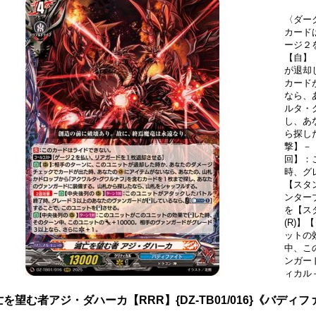
〈ダー
カード
ージ２
【自】
が退却
カード
なら、
ルタ・
し、あ
ら探し
撃】－
回】：
時、グ
【スタ
ンター
を【ス
(R)
ットの
中、こ
ンガー
ィカル
を望む者アジ・ダハーカ【RRR】{DZ-TB01/016}《バディ