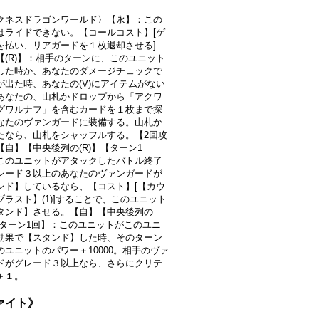
クネスドラゴンワールド〉【永】：この
はライドできない。【コールコスト】[ゲ
を払い、リアガードを１枚退却させる]
【(R)】：相手のターンに、このユニット
した時か、あなたのダメージチェックで
が出た時、あなたの(V)にアイテムがない
あなたの、山札かドロップから「アクワ
グワルナフ」を含むカードを１枚まで探
なたのヴァンガードに装備する。山札か
たなら、山札をシャッフルする。【2回攻
【自】【中央後列の(R)】【ターン1
このユニットがアタックしたバトル終了
レード３以上のあなたのヴァンガードが
ンド】しているなら、【コスト】[【カウ
ブラスト】(1)]することで、このユニット
タンド】させる。【自】【中央後列の
】【ターン1回】：このユニットがこのユニ
効果で【スタンド】した時、そのターン
のユニットのパワー＋10000。相手のヴァ
ドがグレード３以上なら、さらにクリテ
＋１。
ファイト》