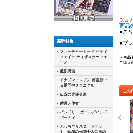
※コ
商品
●ス
新弾特集
●プ
フューチャーカード バディ
ファイト ディザスターフォ
※商品
ース
で購入
虚影襲雷
イナズマイレブン 南雲原中
＆雷門中クロニクル
この
伝説の先導者達
赫月ノ使者
バンドリ！ ガールズバンド
パーティ！
ぶっちぎりスタートデッ
キ 聖域の光剣士＆帝国の