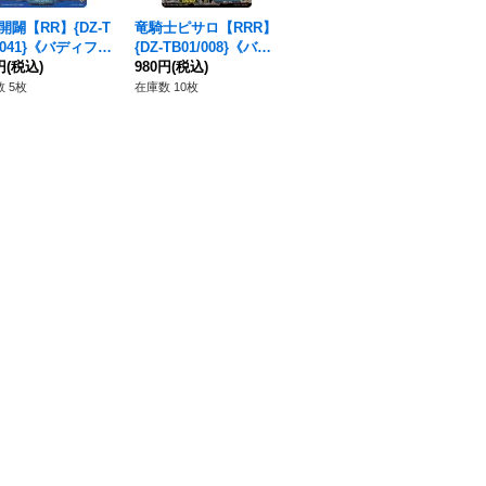
開闢【RR】{DZ-T
竜騎士ピサロ【RRR】
ドラゴンシールド青竜
ア
1/041}《バディファ
{DZ-TB01/008}《バデ
の盾【R】{DZ-TB01/0
ィ！
》
円
(税込)
ィファイト》
980円
(税込)
53}《バディファイ
80円
(税込)
7
28
ト》
ト
 5枚
在庫数 10枚
在庫数 45枚
在庫