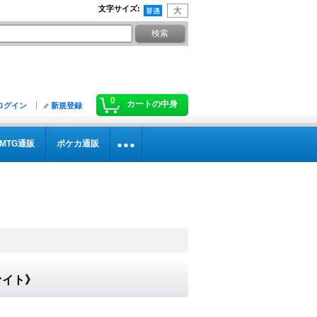
文字サイズ
:
0
カートの中身
ログイン
新規登録
MTG通販
ポケカ通販
ァイト》