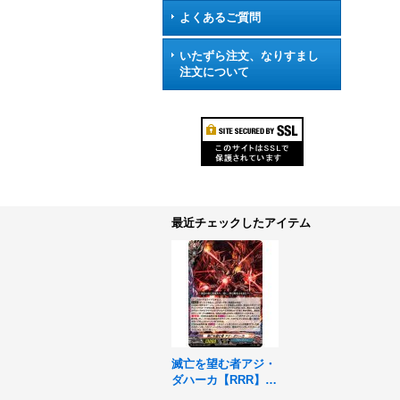
よくあるご質問
いたずら注文、なりすまし
注文について
最近チェックしたアイテム
滅亡を望む者アジ・
ダハーカ【RRR】{D
Z-TB01/016}《バデ