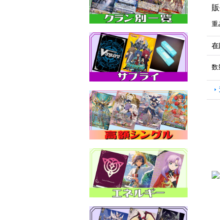
販
重
在
数