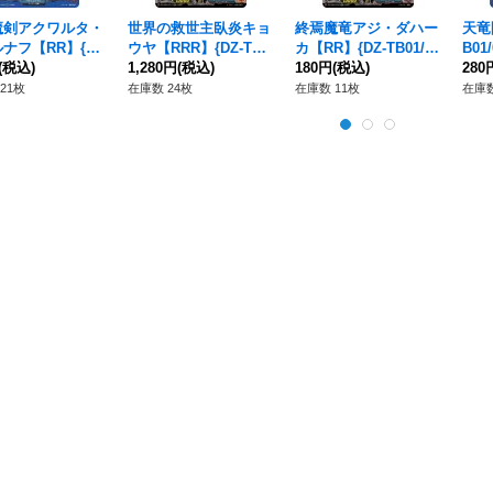
魔剣アクワルタ・
世界の救世主臥炎キョ
終焉魔竜アジ・ダハー
天竜
ナフ【RR】{DZ
ウヤ【RRR】{DZ-TB0
カ【RR】{DZ-TB01/04
B0
1/044}《バディフ
(税込)
1/017}《バディファイ
1,280円
(税込)
3}《バディファイト》
180円
(税込)
イト
280
ト》
ト》
21枚
在庫数 24枚
在庫数 11枚
在庫数