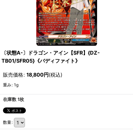
〔状態A-〕ドラゴン・アイン【SFR】{DZ-
TB01/SFR05}《バディファイト》
販売価格
:
18,800
円
(税込)
重み
:
1g
在庫数 1枚
数量
: