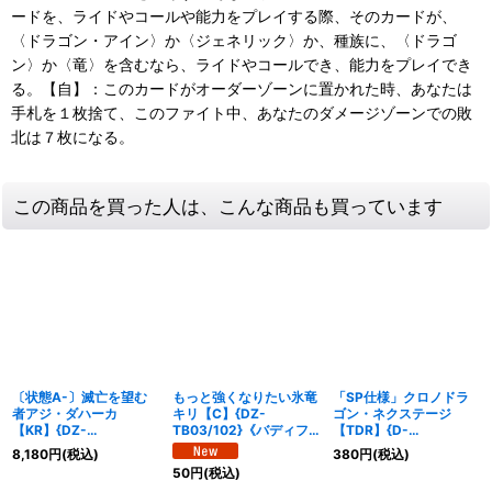
ードを、ライドやコールや能力をプレイする際、そのカードが、
〈ドラゴン・アイン〉か〈ジェネリック〉か、種族に、〈ドラゴ
ン〉か〈竜〉を含むなら、ライドやコールでき、能力をプレイでき
る。【自】：このカードがオーダーゾーンに置かれた時、あなたは
手札を１枚捨て、このファイト中、あなたのダメージゾーンでの敗
北は７枚になる。
この商品を買った人は、こんな商品も買っています
〔状態A-〕滅亡を望む
もっと強くなりたい氷竜
「SP仕様」クロノドラ
者アジ・ダハーカ
キリ【C】{DZ-
ゴン・ネクステージ
【KR】{DZ-
TB03/102}《バディフ
【TDR】{D-
TB01/KR16}《バディフ
ァイト》
SS03/017R}《ダークス
8,180
円
(税込)
380
円
(税込)
ァイト》
テイツ》
50
円
(税込)