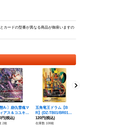
とカードの型番が異なる商品が御座いますの
態A-〕崩仇雪魂マ
五角竜王ドラム【B
其は命を預ける相棒な
〔
ィアス＆コユキ
R】{DZ-TB01/BR01}
れば【R】{DZ-BT06/0
主
】{DZ-SS16/SR5
10円
(税込)
《バディファイト》
120円
(税込)
65}《ケテルサンクチ
80円
(税込)
R】
1,
《ケテルサンクチュ
ュアリ》
《
 2枚
在庫数 108枚
在庫数 23枚
在庫