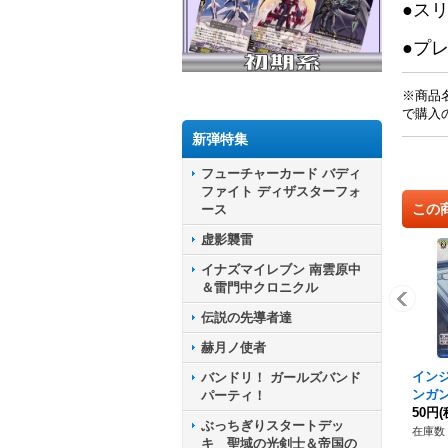
●ス
●プ
※商品
で購入
新弾特集
フューチャーカード バディ
ファイト ディザスターフォ
この
ース
虚影襲雷
イナズマイレブン 南雲原中
＆雷門中クロニクル
伝説の先導者達
赫月ノ使者
イン
バンドリ！ ガールズバンド
ンガン
パーティ！
2/0
50円
(
ぶっちぎりスタートデッ
チュ
在庫数 
キ 聖域の光剣士＆帝国の