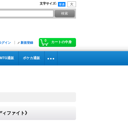
文字サイズ
:
0
カートの中身
ログイン
新規登録
MTG通販
ポケカ通販
バディファイト》