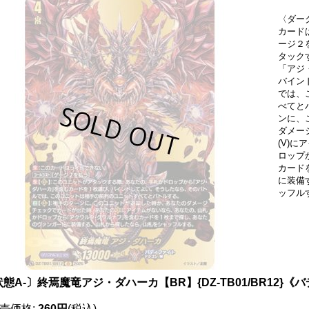
〈ダー
カード
ージ２
タック
「アジ
バイン
では、
べてと
ンに、
ダメー
(V)
ロップ
カード
に装備
ッフル
態A-〕終焉魔竜アジ・ダハーカ【BR】{DZ-TB01/BR12}
売価格
:
260円
(税込)