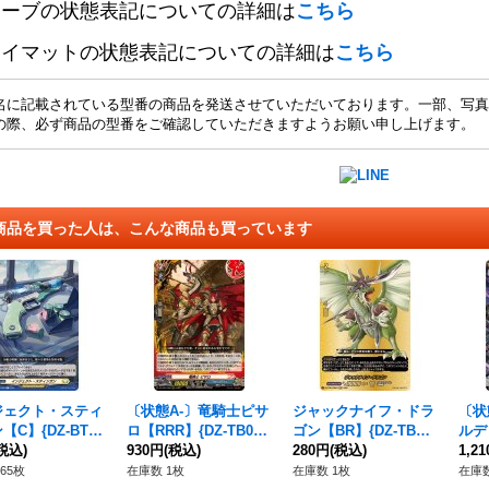
リーブの状態表記についての詳細は
こちら
レイマットの状態表記についての詳細は
こちら
名に記載されている型番の商品を発送させていただいております。一部、写真
の際、必ず商品の型番をご確認していただきますようお願い申し上げます。
商品を買った人は、こんな商品も買っています
ジェクト・スティ
〔状態A-〕竜騎士ピサ
ジャックナイフ・ドラ
〔状
【C】{DZ-BT1
ロ【RRR】{DZ-TB01/
ゴン【BR】{DZ-TB01/
ルデ
98}《ケテルサンク
税込)
008}《バディファイ
930円
(税込)
BR03}《バディファイ
280円
(税込)
【SR
1,2
アリ》
ト》
ト》
7}
65枚
在庫数 1枚
在庫数 1枚
在庫数