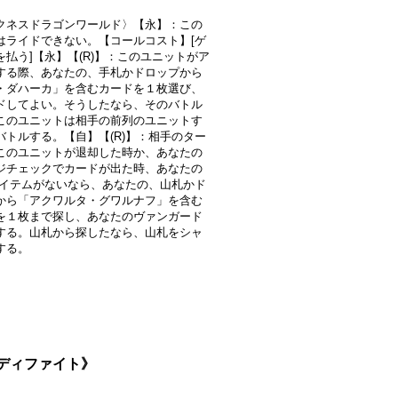
クネスドラゴンワールド〉【永】：この
はライドできない。【コールコスト】[ゲ
を払う]【永】【(R)】：このユニットがア
する際、あなたの、手札かドロップから
・ダハーカ」を含むカードを１枚選び、
ドしてよい。そうしたなら、そのバトル
このユニットは相手の前列のユニットす
バトルする。【自】【(R)】：相手のター
このユニットが退却した時か、あなたの
ジチェックでカードが出た時、あなたの
にアイテムがないなら、あなたの、山札かド
から「アクワルタ・グワルナフ」を含む
を１枚まで探し、あなたのヴァンガード
する。山札から探したなら、山札をシャ
する。
《バディファイト》