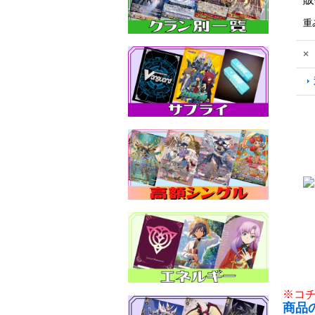
重
×
※コ
商品