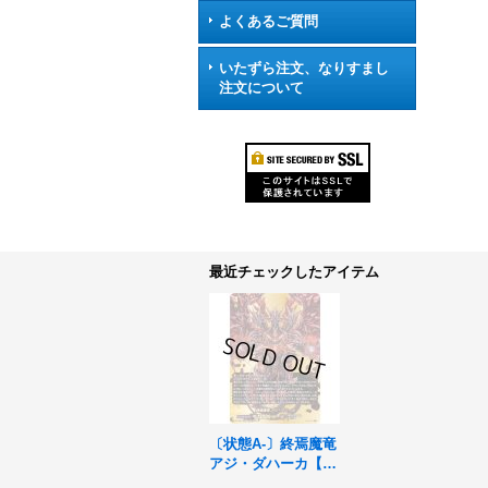
よくあるご質問
いたずら注文、なりすまし
注文について
最近チェックしたアイテム
〔状態A-〕終焉魔竜
アジ・ダハーカ【B
R】{DZ-TB01/BR12}