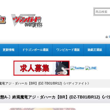
更新情報
ドラゴンボール通販
ワンピカード通販
遊戯王通販
竜アジ・ダハーカ【BR】{DZ-TB01/BR12}《バディファイト》
態A-〕終焉魔竜アジ・ダハーカ【BR】{DZ-TB01/BR12}《