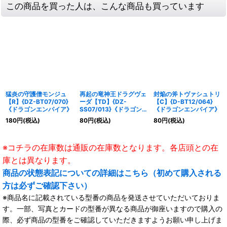
この商品を買った人は、こんな商品も買っています
猛炎の守護僧モンジュ
再起の竜神王ドラグヴェ
封焔の斧トヴァシュトリ
【R】{DZ-BT07/070}
ーダ【TD】{DZ-
【C】{D-BT12/064}
《ドラゴンエンパイア》
SS07/013}《ドラゴン
《ドラゴンエンパイア》
エンパイア》
180
円
(税込)
80
円
(税込)
80
円
(税込)
※コチラの在庫数は通販の在庫数となります。各店頭との在
庫とは異なります。
商品の状態表記についての詳細はこちら（初めて購入される
方は必ずご確認下さい）
※商品名に記載されている型番の商品を発送させていただいておりま
す。一部、写真とカードの型番が異なる商品が御座いますので購入の
際、必ず商品の型番をご確認していただきますようお願い申し上げま