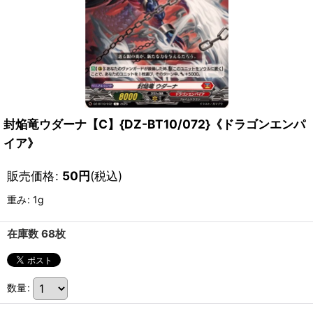
封焔竜ウダーナ【C】{DZ-BT10/072}《ドラゴンエンパ
イア》
販売価格
:
50
円
(税込)
重み
:
1g
在庫数 68枚
数量
: