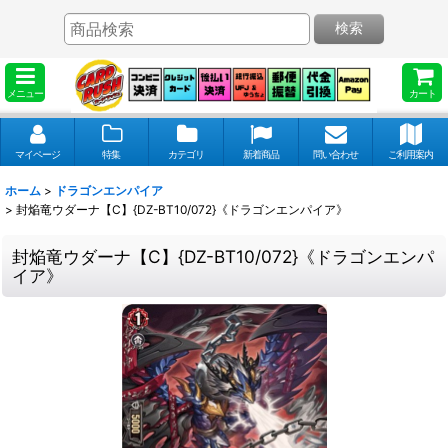
検索
メニュー
カート
マイページ
特集
カテゴリ
新着商品
問い合わせ
ご利用案内
ホーム
>
ドラゴンエンパイア
>
封焔竜ウダーナ【C】{DZ-BT10/072}《ドラゴンエンパイア》
封焔竜ウダーナ【C】{DZ-BT10/072}《ドラゴンエンパ
イア》