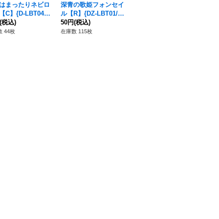
はまったりネビロ
深青の歌姫フォンセイ
期待の鍛冶師ゼドラン
錬
C】{D-LBT04/0
ル【R】{DZ-LBT01/06
ス【PR】{D-PR/916}
R】
}《リリカルモナス
(税込)
0}《リリカルモナステ
50円
(税込)
《ドラゴンエンパイ
280円
(税込)
ラ
80
オ》
リオ》
ア》
 44枚
在庫数 115枚
在庫数 12枚
在庫