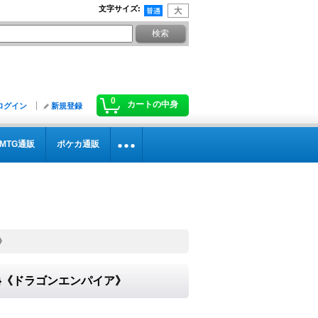
文字サイズ
:
0
カートの中身
ログイン
新規登録
MTG通販
ポケカ通販
》
03}《ドラゴンエンパイア》