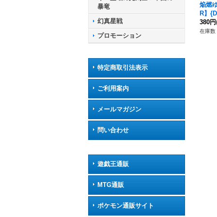
焔燃
暴竜
R】{D
幻真星戦
ラゴ
380円
在庫数 
プロモーション
特定商取引法表示
ご利用案内
メールマガジン
問い合わせ
遊戯王通販
MTG通販
ポケモン通販サイト