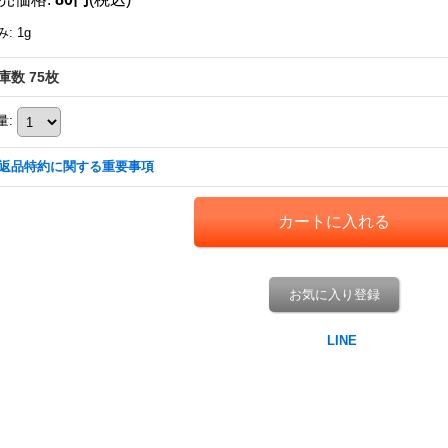
み
:
1g
庫数 75枚
量
:
返品特約に関する重要事項
お気に入り登録