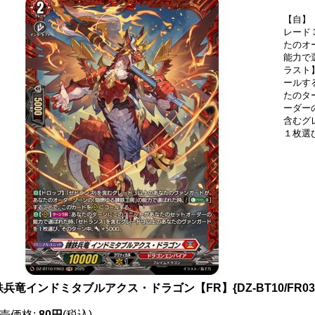
【自】
レード
たのオ
能力で
ラスト】
ールす
たのタ
ーダー
含むグ
１枚選
鉄兵竜インドミタブルアクス・ドラゴン【FR】{DZ-BT10/FR
売価格
:
80円
(税込)