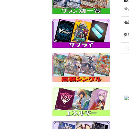
重
在
数