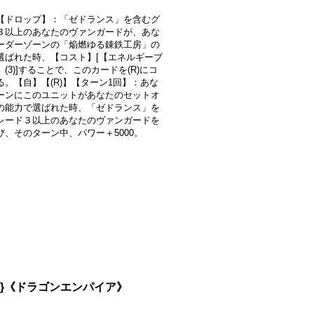
【ドロップ】：「ゼドランス」を含むグ
３以上のあなたのヴァンガードが、あな
ーダーゾーンの「焔燃ゆる錬鉄工房」の
選ばれた時、【コスト】[【エネルギーブ
(3)]することで、このカードを(R)にコ
る。【自】【(R)】【ターン1回】：あな
ーンにこのユニットがあなたのセットオ
の能力で選ばれた時、「ゼドランス」を
レード３以上のあなたのヴァンガードを
び、そのターン中、パワー＋5000。
03}《ドラゴンエンパイア》