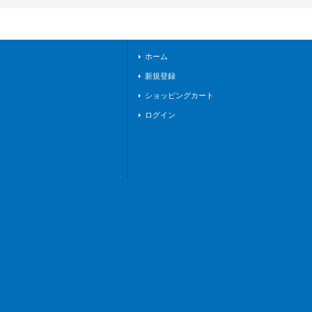
FR03}《ドラゴンエ
ンパイア》
ホーム
新規登録
ショッピングカート
ログイン