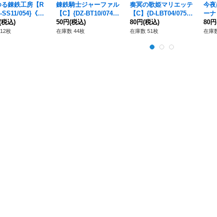
ゆる錬鉄工房【R
錬鉄騎士ジャーファル
奏冥の歌姫マリエッテ
今夜
-SS11/054}《ド
【C】{DZ-BT10/074}
【C】{D-LBT04/075}
ーナ【
ンエンパイア》
(税込)
《ドラゴンエンパイ
50円
(税込)
《リリカルモナステリ
80円
(税込)
74
80円
ア》
オ》
テリ
12枚
在庫数 44枚
在庫数 51枚
在庫数