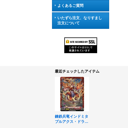
よくあるご質問
いたずら注文、なりすまし
注文について
最近チェックしたアイテム
錬鉄兵竜インドミタ
ブルアクス・ドラゴ
ン【FR】{DZ-BT10/