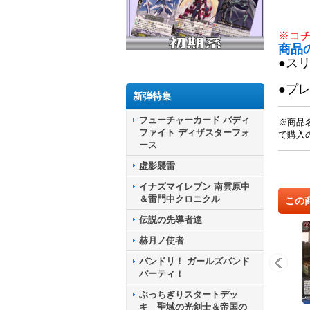
※コ
商品
●ス
●プ
新弾特集
フューチャーカード バディ
※商品
ファイト ディザスターフォ
で購入
ース
虚影襲雷
イナズマイレブン 南雲原中
＆雷門中クロニクル
この
伝説の先導者達
赫月ノ使者
バンドリ！ ガールズバンド
パーティ！
ぶっちぎりスタートデッ
キ 聖域の光剣士＆帝国の