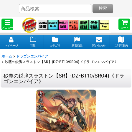
検索
メニュー
カート
マイページ
特集
カテゴリ
新着商品
問い合わせ
ご利用案内
ホーム
>
ドラゴンエンパイア
>
砂塵の鋭弾スラストン【SR】{DZ-BT10/SR04}《ドラゴンエンパイア》
砂塵の鋭弾スラストン【SR】{DZ-BT10/SR04}《ドラ
ゴンエンパイア》