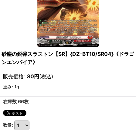
砂塵の鋭弾スラストン【SR】{DZ-BT10/SR04}《ドラゴ
ンエンパイア》
販売価格
:
80
円
(税込)
重み
:
1g
在庫数 66枚
数量
: