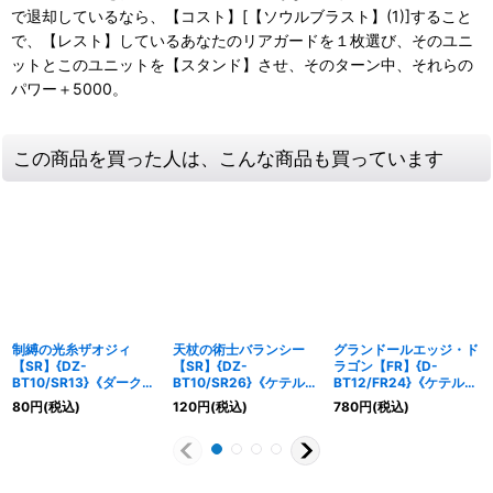
で退却しているなら、【コスト】[【ソウルブラスト】(1)]すること
で、【レスト】しているあなたのリアガードを１枚選び、そのユニ
ットとこのユニットを【スタンド】させ、そのターン中、それらの
パワー＋5000。
この商品を買った人は、こんな商品も買っています
制縛の光糸ザオジィ
天杖の術士バランシー
グランドールエッジ・ド
【SR】{DZ-
【SR】{DZ-
ラゴン【FR】{D-
BT10/SR13}《ダークス
BT10/SR26}《ケテルサ
BT12/FR24}《ケテルサ
テイツ》
ンクチュアリ》
ンクチュアリ》
80
円
(税込)
120
円
(税込)
780
円
(税込)