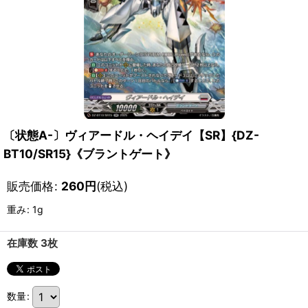
〔状態A-〕ヴィアードル・ヘイデイ【SR】{DZ-
BT10/SR15}《ブラントゲート》
販売価格
:
260
円
(税込)
重み
:
1g
在庫数 3枚
数量
: