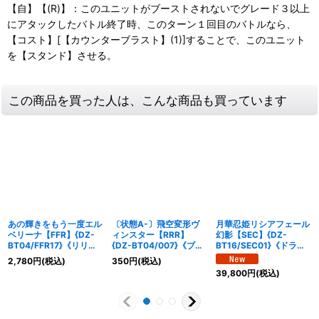
【自】【(R)】：このユニットがブーストされないでグレード３以上
にアタックしたバトル終了時、このターン１回目のバトルなら、
【コスト】[【カウンターブラスト】(1)]することで、このユニット
を【スタンド】させる。
この商品を買った人は、こんな商品も買っています
あの輝きをもう一度エル
〔状態A-〕飛空変形ヴ
月華忍姫リシアフェール
ベリーナ【FFR】{DZ-
ィンスター【RRR】
幻影【SEC】{DZ-
BT04/FFR17}《リリカ
{DZ-BT04/007}《ブラ
BT16/SEC01}《ドラゴ
ルモナステリオ》
ントゲート》
ンエンパイア》
2,780
円
(税込)
350
円
(税込)
39,800
円
(税込)