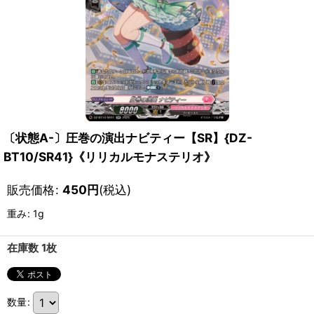
〔状態A-〕圧巻の演出ナビティー【SR】{DZ-
BT10/SR41}《リリカルモナステリオ》
販売価格
:
450
円
(税込)
重み
:
1g
在庫数 1枚
数量
: