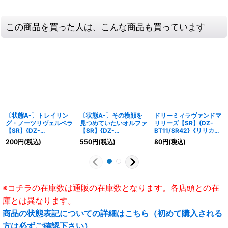
この商品を買った人は、こんな商品も買っています
〔状態A-〕トレイリン
〔状態A-〕その横顔を
ドリーミィラヴァンドマ
グ・ノーツリヴェルベラ
見つめていたいオルファ
リリーズ【SR】{DZ-
【SR】{DZ-
【SR】{DZ-
BT11/SR42}《リリカル
BT07/SR42}《リリカル
BT02/SR41}《リリカル
モナステリオ》
200
円
(税込)
550
円
(税込)
80
円
(税込)
モナステリオ》
モナステリオ》
※コチラの在庫数は通販の在庫数となります。各店頭との在
庫とは異なります。
商品の状態表記についての詳細はこちら（初めて購入される
方は必ずご確認下さい）