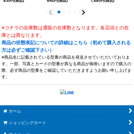
830
円
(税込)
640
円
(税込)
1,880
円
(税込)
の他》
《BanGDream!》
ンエンパイア》
※コチラの在庫数は通販の在庫数となります。各店頭との在
庫とは異なります。
商品の状態表記についての詳細はこちら（初めて購入される
方は必ずご確認下さい）
※商品名に記載されている型番の商品を発送させていただいておりま
す。一部、写真とカードの型番が異なる商品が御座いますので購入の
際、必ず商品の型番をご確認していただきますようお願い申し上げま
す。
ホーム
ショッピングカート