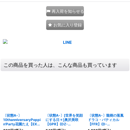
再入荷を知らせる
お気に入り登録
この商品を買った人は、こんな商品も買っています
〔状態A-〕
〔状態A-〕[世界を笑顔
〔状態A-〕龍樹の落胤
10thanniversaryPoppi
にする日々]奥沢美咲
ドラコ・バティカル
n'Party花園たえ【EX】
【GPR】{DZ-
【FFR】{D-
{DZ-BT10/EX02}《そ
TBP01/GPR25}
BT09/FFR03}《ドラゴ