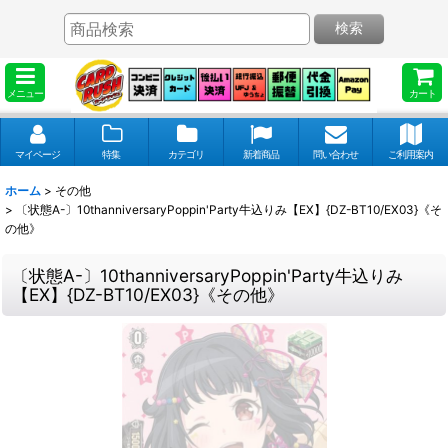
検索
メニュー
カート
マイページ
特集
カテゴリ
新着商品
問い合わせ
ご利用案内
ホーム
>
その他
>
〔状態A-〕10thanniversaryPoppin'Party牛込りみ【EX】{DZ-BT10/EX03}《そ
の他》
〔状態A-〕10thanniversaryPoppin'Party牛込りみ
【EX】{DZ-BT10/EX03}《その他》