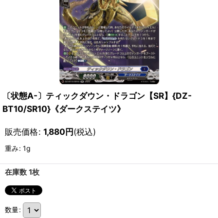
〔状態A-〕ティックダウン・ドラゴン【SR】{DZ-
BT10/SR10}《ダークステイツ》
販売価格
:
1,880
円
(税込)
重み
:
1g
在庫数 1枚
数量
: