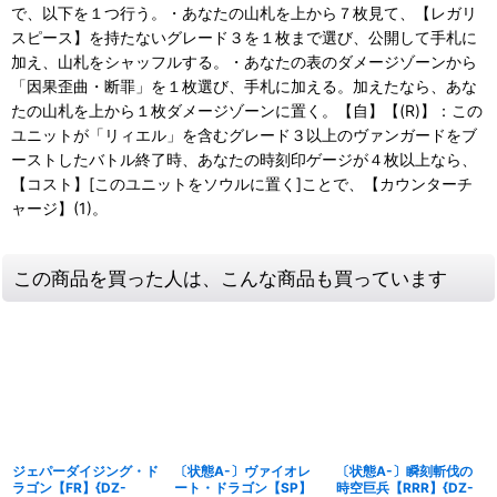
で、以下を１つ行う。・あなたの山札を上から７枚見て、【レガリ
スピース】を持たないグレード３を１枚まで選び、公開して手札に
加え、山札をシャッフルする。・あなたの表のダメージゾーンから
「因果歪曲・断罪」を１枚選び、手札に加える。加えたなら、あな
たの山札を上から１枚ダメージゾーンに置く。【自】【(R)】：この
ユニットが「リィエル」を含むグレード３以上のヴァンガードをブ
ーストしたバトル終了時、あなたの時刻印ゲージが４枚以上なら、
【コスト】[このユニットをソウルに置く]ことで、【カウンターチ
ャージ】(1)。
この商品を買った人は、こんな商品も買っています
ジェパーダイジング・ド
〔状態A-〕ヴァイオレ
〔状態A-〕瞬刻斬伐の
ラゴン【FR】{DZ-
ート・ドラゴン【SP】
時空巨兵【RRR】{DZ-