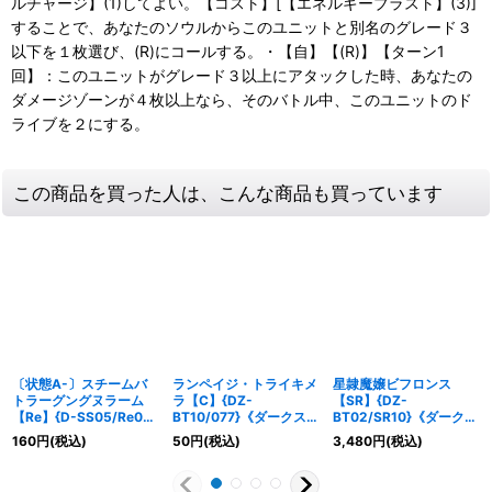
ルチャージ】(1)してよい。【コスト】[【エネルギーブラスト】(3)]
することで、あなたのソウルからこのユニットと別名のグレード３
以下を１枚選び、(R)にコールする。・【自】【(R)】【ターン1
回】：このユニットがグレード３以上にアタックした時、あなたの
ダメージゾーンが４枚以上なら、そのバトル中、このユニットのド
ライブを２にする。
この商品を買った人は、こんな商品も買っています
〔状態A-〕スチームバ
ランペイジ・トライキメ
星隷魔嬢ビフロンス
トラーグングヌラーム
ラ【C】{DZ-
【SR】{DZ-
【Re】{D-SS05/Re08}
BT10/077}《ダークステ
BT02/SR10}《ダークス
《ダークステイツ》
イツ》
テイツ》
160
円
(税込)
50
円
(税込)
3,480
円
(税込)