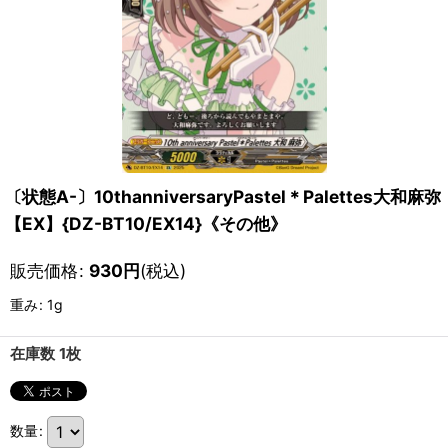
〔状態A-〕10thanniversaryPastel＊Palettes大和麻弥
【EX】{DZ-BT10/EX14}《その他》
販売価格
:
930
円
(税込)
重み
:
1g
在庫数 1枚
数量
: