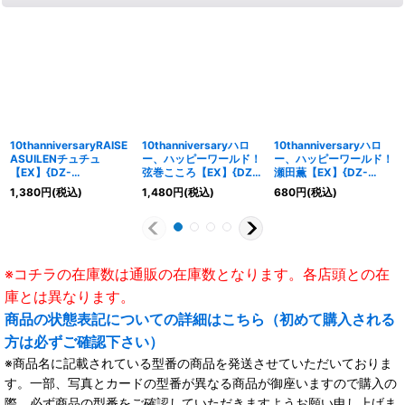
10thanniversaryRAISE
10thanniversaryハロ
10thanniversaryハロ
ASUILENチュチュ
ー、ハッピーワールド！
ー、ハッピーワールド！
【EX】{DZ-
弦巻こころ【EX】{DZ-
瀬田薫【EX】{DZ-
BT10/EX35}《その他》
BT10/EX21}《その他》
BT10/EX22}《その他》
1,380
円
(税込)
1,480
円
(税込)
680
円
(税込)
※コチラの在庫数は通販の在庫数となります。各店頭との在
庫とは異なります。
商品の状態表記についての詳細はこちら（初めて購入される
方は必ずご確認下さい）
※商品名に記載されている型番の商品を発送させていただいておりま
す。一部、写真とカードの型番が異なる商品が御座いますので購入の
際、必ず商品の型番をご確認していただきますようお願い申し上げま