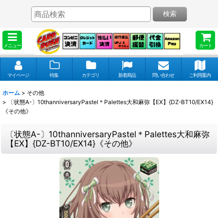
検索
メニュー
カート
マイページ
特集
カテゴリ
新着商品
問い合わせ
ご利用案内
ホーム
>
その他
>
〔状態A-〕10thanniversaryPastel＊Palettes大和麻弥【EX】{DZ-BT10/EX14}
《その他》
〔状態A-〕10thanniversaryPastel＊Palettes大和麻弥
【EX】{DZ-BT10/EX14}《その他》