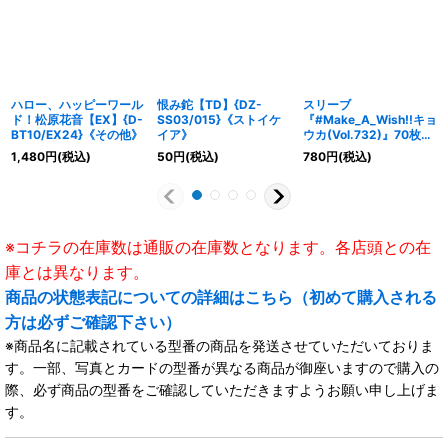
ハロー、ハッピーワール
恨み鉈【TD】{DZ-
スリーブ
ド！松原花音【EX】{D-
SS03/015}《ストイケ
『#Make_A_Wish!!キョ
BT10/EX24}《その他》
イア》
ウカ(Vol.732)』70枚入
り【-】{-}《サプライ》
1,480
円
(税込)
50
円
(税込)
780
円
(税込)
※コチラの在庫数は通販の在庫数となります。各店頭との在
庫とは異なります。
商品の状態表記についての詳細はこちら（初めて購入される
方は必ずご確認下さい）
※商品名に記載されている型番の商品を発送させていただいておりま
す。一部、写真とカードの型番が異なる商品が御座いますので購入の
際、必ず商品の型番をご確認していただきますようお願い申し上げま
す。