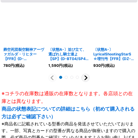
葬空死団裂空騎神アーヴ
〔状態A-〕並び立て、
〔状態A-〕
ァガルダ・リヒター
選ばれし騎士達よ
LyricalShootingStarS
【FFR】{D-
【SP】{D-BT04/SP48}
☆増刊号【FFR】{DZ-
BT13/FFR08}《ブラン
《ケテルサンクチュア
SS11/FFR18}《リリカル
780
円
(税込)
1,590
円
(税込)
930
円
(税込)
トゲート》
リ》
モナステリオ》
※コチラの在庫数は通販の在庫数となります。各店頭との在
庫とは異なります。
商品の状態表記についての詳細はこちら（初めて購入される
方は必ずご確認下さい）
※商品名に記載されている型番の商品を発送させていただいておりま
す。一部、写真とカードの型番が異なる商品が御座いますので購入の
際、必ず商品の型番をご確認していただきますようお願い申し上げま