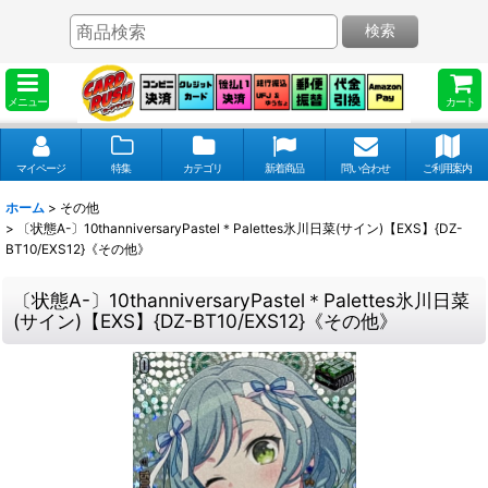
検索
メニュー
カート
マイページ
特集
カテゴリ
新着商品
問い合わせ
ご利用案内
ホーム
>
その他
>
〔状態A-〕10thanniversaryPastel＊Palettes氷川日菜(サイン)【EXS】{DZ-
BT10/EXS12}《その他》
〔状態A-〕10thanniversaryPastel＊Palettes氷川日菜
(サイン)【EXS】{DZ-BT10/EXS12}《その他》