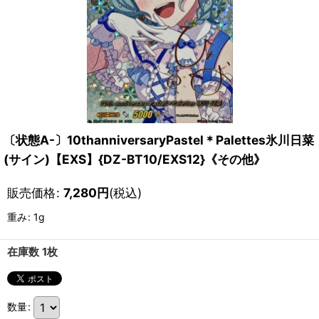
〔状態A-〕10thanniversaryPastel＊Palettes氷川日菜
(サイン)【EXS】{DZ-BT10/EXS12}《その他》
販売価格
:
7,280
円
(税込)
重み
:
1g
在庫数 1枚
数量
: