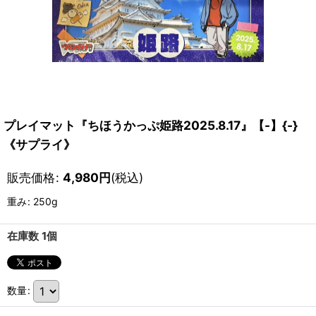
プレイマット『ちほうかっぷ姫路2025.8.17』【-】{-}
《サプライ》
販売価格
:
4,980
円
(税込)
重み
:
250g
在庫数 1個
数量
: