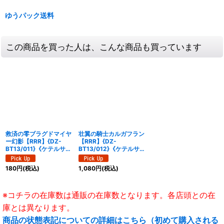
ゆうパック送料
この商品を買った人は、こんな商品も買っています
救済の零ブラグドマイヤ
壮翼の騎士カルガフラン
ー幻影【RRR】{DZ-
【RRR】{DZ-
BT13/011}《ケテルサン
BT13/012}《ケテルサン
クチュアリ》
クチュアリ》
180
円
(税込)
1,080
円
(税込)
※コチラの在庫数は通販の在庫数となります。各店頭との在
庫とは異なります。
商品の状態表記についての詳細はこちら（初めて購入される