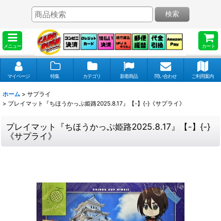
検索
メニュー
カート
マイページ
特集
カテゴリ
新着商品
問い合わせ
ご利用案内
ホーム
>
サプライ
>
プレイマット『ちほうかっぷ姫路2025.8.17』【-】{-}《サプライ》
プレイマット『ちほうかっぷ姫路2025.8.17』【-】{-}
《サプライ》