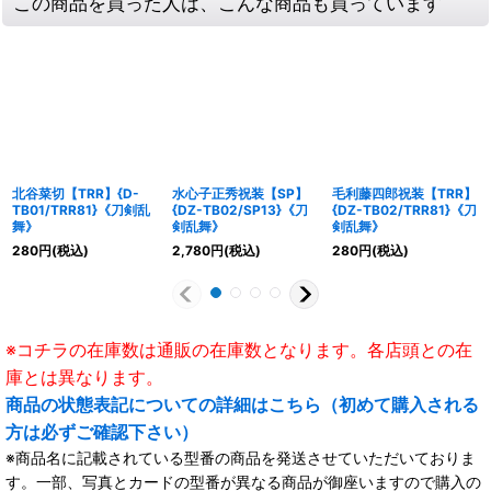
この商品を買った人は、こんな商品も買っています
北谷菜切【TRR】{D-
水心子正秀祝装【SP】
毛利藤四郎祝装【TRR】
TB01/TRR81}《刀剣乱
{DZ-TB02/SP13}《刀
{DZ-TB02/TRR81}《刀
舞》
剣乱舞》
剣乱舞》
280
円
(税込)
2,780
円
(税込)
280
円
(税込)
※コチラの在庫数は通販の在庫数となります。各店頭との在
庫とは異なります。
商品の状態表記についての詳細はこちら（初めて購入される
方は必ずご確認下さい）
※商品名に記載されている型番の商品を発送させていただいておりま
す。一部、写真とカードの型番が異なる商品が御座いますので購入の