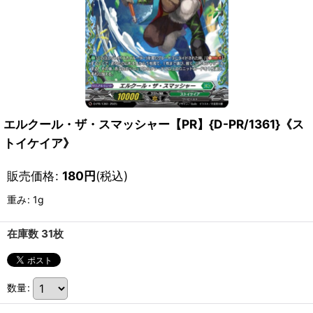
エルクール・ザ・スマッシャー【PR】{D-PR/1361}《ス
トイケイア》
販売価格
:
180
円
(税込)
重み
:
1g
在庫数 31枚
数量
: