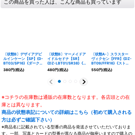
この商品を買った人は、こんな商品も買っています
〔状態B〕デザイアデビ
〔状態B〕マーメイドア
〔状態A-〕スラスター
ルインケーン【SP】{D-
イドルセドナ【SR】
ヴィクセン【FFR】{DZ-
BT03/SP16}《ダークス
{DZ-LBT01/SR38}《リ
BT09/FFR16}《ストイ
テイツ》
リカルモナステリオ》
ケイア》
380
円
(税込)
480
円
(税込)
550
円
(税込)
※コチラの在庫数は通販の在庫数となります。各店頭との在
庫とは異なります。
商品の状態表記についての詳細はこちら（初めて購入される
方は必ずご確認下さい）
※商品名に記載されている型番の商品を発送させていただいておりま
す。一部、写真とカードの型番が異なる商品が御座いますので購入の