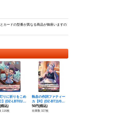
とカードの型番が異なる商品が御座いますの
灯りに祈りをこめ
執念の作詞ファティー
】{DZ-LBT01/09
カ【R】{DZ-BT11/06
《リリカルモナステ
(税込)
5}《リリカルモナステ
50円
(税込)
》
リオ》
 116枚
在庫数 327枚