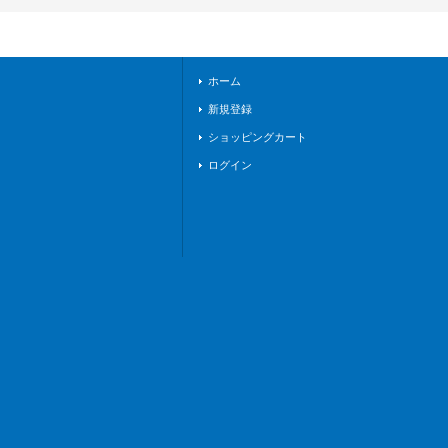
160)』80枚入り
【-】{-}《サプラ
イ》
ホーム
新規登録
ショッピングカート
ログイン