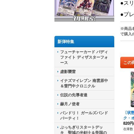
●ス
●プ
※商品
で購入
新弾特集
フューチャーカード バディ
ファイト ディザスターフォ
この
ース
虚影襲雷
イナズマイレブン 南雲原中
＆雷門中クロニクル
伝説の先導者達
赫月ノ使者
〔状
バンドリ！ ガールズバンド
ク・
パーティ！
ジ・エ
820円
ぶっちぎりスタートデッ
EB07
在庫数 
キ 聖域の光剣士＆帝国の