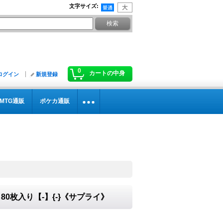
文字サイズ
:
0
カートの中身
ログイン
新規登録
MTG通販
ポケカ通販
80枚入り【-】{-}《サプライ》