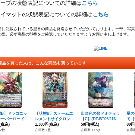
リーブの状態表記についての詳細は
こちら
レイマットの状態表記についての詳細は
こちら
名に記載されている型番の商品を発送させていただいております。一部、写真
の際、必ず商品の型番をご確認していただきますようお願い申し上げます。
商品を買った人は、こんな商品も買っています
態B〕ドラゴニッ
〔状態B〕ストームエ
山吹色の歌ドミティラ
星の
オーバーロード・
レメントサイクロンド
【C】{DZ-BT05/116}
て【C
ンド【VR】{V-
(税込)
【SGR】{V-SS07/S0
1,380円
(税込)
《リリカルモナステリ
50円
(税込)
6}
80円
/001}《かげろ
1}《クレイエレメンタ
オ》
リオ
2枚
在庫数 1枚
在庫数 177枚
在庫数