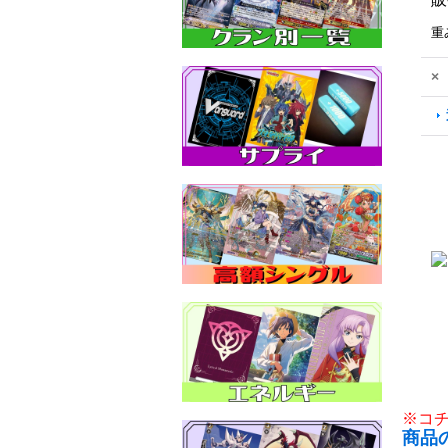
重
×
※コ
商品