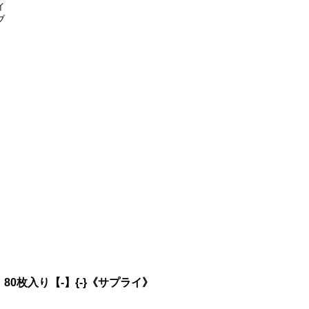
イ
ブ
80枚入り【-】{-}《サプライ》