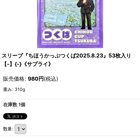
スリーブ『ちほうかっぷつくば2025.8.23』53枚入り
【-】{-}《サプライ》
販売価格
:
980
円
(税込)
重み
:
310g
在庫数 1個
数量
: