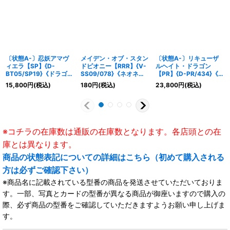
〔状態A-〕忍妖アマヴ
メイデン・オブ・スタン
〔状態A-〕リキューザ
ィエラ【SP】{D-
ドピオニー【RRR】{V-
ルヘイト・ドラゴン
BT05/SP19}《ドラゴン
SS09/078}《ネオネク
【PR】{D-PR/434}《ダ
エンパイア》
タール》
ークステイツ》
15,800
円
(税込)
180
円
(税込)
23,800
円
(税込)
※コチラの在庫数は通販の在庫数となります。各店頭との在
庫とは異なります。
商品の状態表記についての詳細はこちら（初めて購入される
方は必ずご確認下さい）
※商品名に記載されている型番の商品を発送させていただいておりま
す。一部、写真とカードの型番が異なる商品が御座いますので購入の
際、必ず商品の型番をご確認していただきますようお願い申し上げま
す。