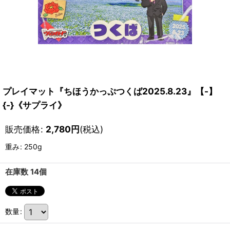
プレイマット『ちほうかっぷつくば2025.8.23』【-】
{-}《サプライ》
販売価格
:
2,780
円
(税込)
重み
:
250g
在庫数 14個
数量
: