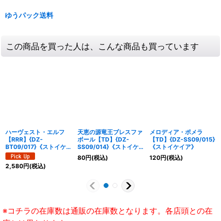
ゆうパック送料
この商品を買った人は、こんな商品も買っています
ハーヴェスト・エルフ
天恵の源竜王ブレスファ
メロディア・ポメラ
【RRR】{DZ-
ボール【TD】{DZ-
【TD】{DZ-SS09/015}
BT09/017}《ストイケ
SS09/014}《ストイケ
《ストイケイア》
イア》
イア》
80
円
(税込)
120
円
(税込)
2,580
円
(税込)
※コチラの在庫数は通販の在庫数となります。各店頭との在