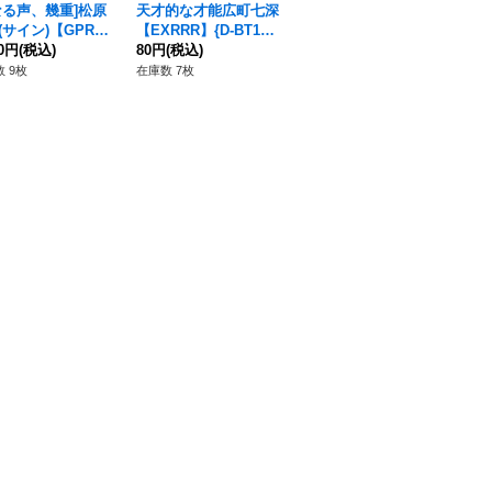
なる声、幾重]松原
天才的な才能広町七深
エネルギー(綺場シオ
気
(サイン)【GPR
【EXRRR】{D-BT13/
ン)【PR】{D-PR/161
唯【
DZ-TBP01/GPR+
80円
(税込)
EX07}《BanGDrea
80円
(税込)
7}《その他》
980円
(税込)
3/
80
《BanGDream!》
m!》
m!
 9枚
在庫数 7枚
在庫数 2枚
在庫