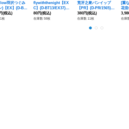
rglow羽沢つぐみ
flywiththenight【EX
荒牙之衆バンイップ
[重
)【EX】{D-BT
C】{D-BT13/EX37}
【PR】{D-PR/1565}
花音
EX10S}《その他》
0円
(税込)
《BanGDream!》
80円
(税込)
《ドラゴンエンパイ
380円
(税込)
+】{
3,9
ア》
24}
1枚
在庫数 58枚
在庫数 11枚
在庫数