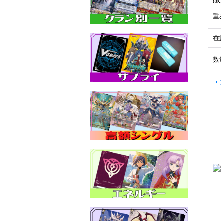
重
在
数