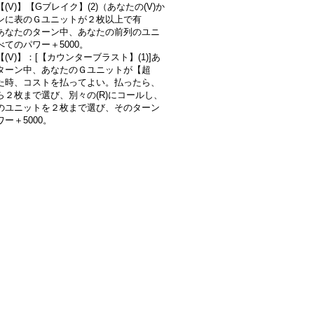
(V)】【Gブレイク】(2)（あなたの(V)か
ンに表のＧユニットが２枚以上で有
あなたのターン中、あなたの前列のユニ
べてのパワー＋5000。
(V)】：[【カウンターブラスト】(1)]あ
ターン中、あなたのＧユニットが【超
た時、コストを払ってよい。払ったら、
ら２枚まで選び、別々の(R)にコールし、
のユニットを２枚まで選び、そのターン
ー＋5000。
》