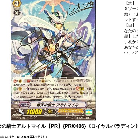
【永】【
Ｇゾー
効）：
ットす
【自】【
なたの
越】し
手札か
あなた
中、パワ
天の騎士アルトマイル【PR】{PR/0406}《ロイヤルパラディン
売価格
:
6,480円
(税込)