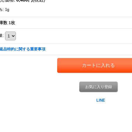
み
:
1g
庫数 1枚
量
:
返品特約に関する重要事項
お気に入り登録