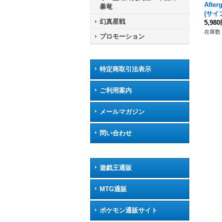
Afte
暴竜
(サイン
幻真星戦
10/
5,98
在庫数 
プロモーション
特定商取引法表示
ご利用案内
メールマガジン
問い合わせ
遊戯王通販
MTG通販
ポケモン通販サイト