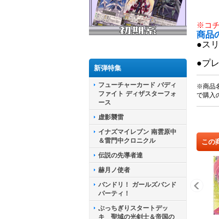
※コ
商品
●ス
●プ
新弾特集
フューチャーカード バディ
※商品
ファイト ディザスターフォ
で購入
ース
虚影襲雷
イナズマイレブン 南雲原中
＆雷門中クロニクル
この
伝説の先導者達
赫月ノ使者
バンドリ！ ガールズバンド
パーティ！
ぶっちぎりスタートデッ
キ 聖域の光剣士＆帝国の