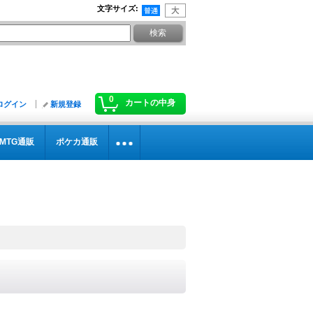
文字サイズ
:
0
カートの中身
ログイン
新規登録
MTG通販
ポケカ通販
》