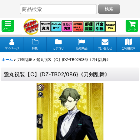
検索
メニュー
カート
マイページ
特集
カテゴリ
新着商品
問い合わせ
ご利用案内
ホーム
>
刀剣乱舞
>
鶯丸祝装【C】{DZ-TB02/086}《刀剣乱舞》
鶯丸祝装【C】{DZ-TB02/086}《刀剣乱舞》