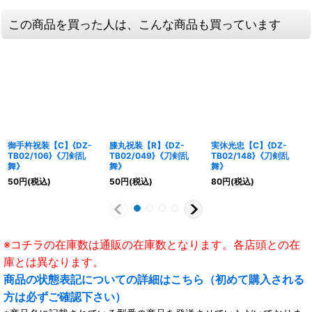
この商品を買った人は、こんな商品も買っています
御手杵祝装【C】{DZ-
膝丸祝装【R】{DZ-
実休光忠【C】{DZ-
TB02/106}《刀剣乱
TB02/049}《刀剣乱
TB02/148}《刀剣乱
舞》
舞》
舞》
50
円
(税込)
50
円
(税込)
80
円
(税込)
※コチラの在庫数は通販の在庫数となります。各店頭との在
庫とは異なります。
商品の状態表記についての詳細はこちら（初めて購入される
方は必ずご確認下さい）