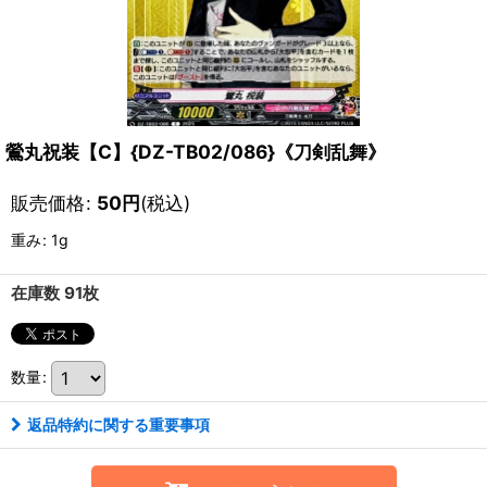
鶯丸祝装【C】{DZ-TB02/086}《刀剣乱舞》
販売価格
:
50
円
(税込)
重み
:
1g
在庫数 91枚
数量
:
返品特約に関する重要事項