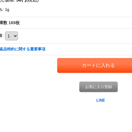
み
:
1g
庫数 169枚
量
:
返品特約に関する重要事項
お気に入り登録