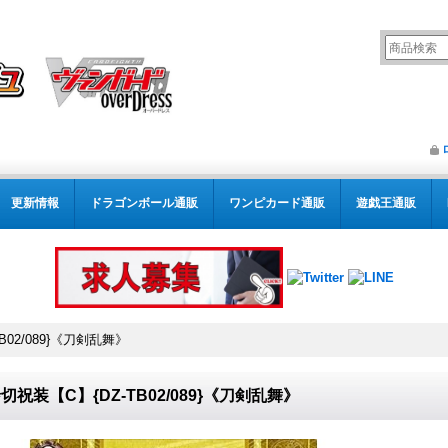
更新情報
ドラゴンボール通販
ワンピカード通販
遊戯王通販
B02/089}《刀剣乱舞》
切祝装【C】{DZ-TB02/089}《刀剣乱舞》