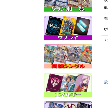
重
在
数