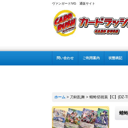
ヴァンガード/VG 通販サイト
問い合わせ
ご利用案内
状態表記
ホーム
>
刀剣乱舞
>
蜻蛉切祝装【C】{DZ-T
蜻蛉