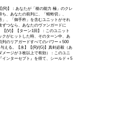
【(R)】：あなたが「槍の能力 極」のクレ
持ち、あなたの前列に、「蜻蛉切」、
号」、「御手杵」を含むユニットがそれ
枚ずつなら、あなたのヴァンガードに
】【(V)】【ターン1回】：このユニット
ックがヒットした時、そのターン中、あ
前列のリアガードすべてのパワー＋500
与える。【永】【(R)/(G)】真剣必殺（あ
ダメージが３枚以上で有効）：このユニ
『インターセプト』を得て、シールド＋5