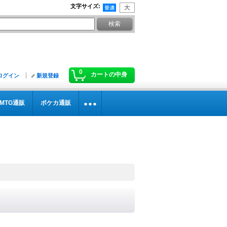
文字サイズ
:
0
カートの中身
ログイン
新規登録
MTG通販
ポケカ通販