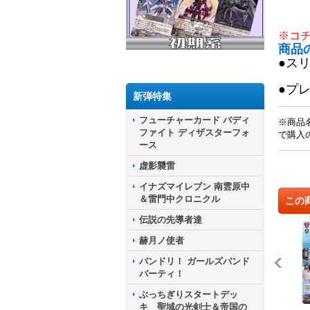
※コ
商品
●ス
●プ
新弾特集
フューチャーカード バディ
※商品
ファイト ディザスターフォ
で購入
ース
虚影襲雷
イナズマイレブン 南雲原中
＆雷門中クロニクル
この
伝説の先導者達
赫月ノ使者
バンドリ！ ガールズバンド
パーティ！
ぶっちぎりスタートデッ
キ 聖域の光剣士＆帝国の