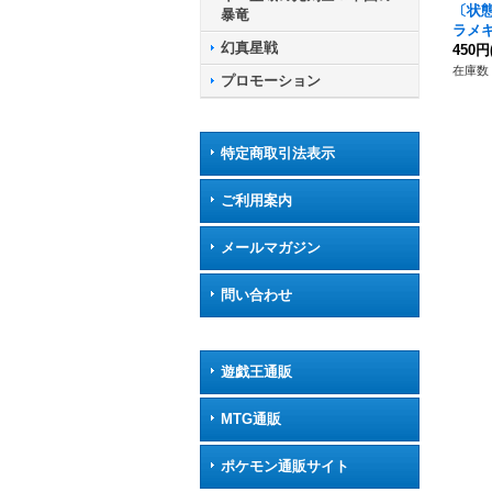
〔状態
暴竜
ラメキ
幻真星戦
{D-S
450円
カル
在庫数 
プロモーション
特定商取引法表示
ご利用案内
メールマガジン
問い合わせ
遊戯王通販
MTG通販
ポケモン通販サイト