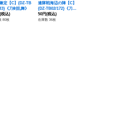
兼定【C】{DZ-TB
連隊戦海辺の陣【C】
御手杵極【TRR】{D-T
実
/133}《刀剣乱舞》
{DZ-TB02/172}《刀剣
B07/TRR38}《刀剣乱
{D
(税込)
乱舞》
50円
(税込)
舞》
380円
(税込)
乱
80
 80枚
在庫数 36枚
在庫数 2枚
在庫