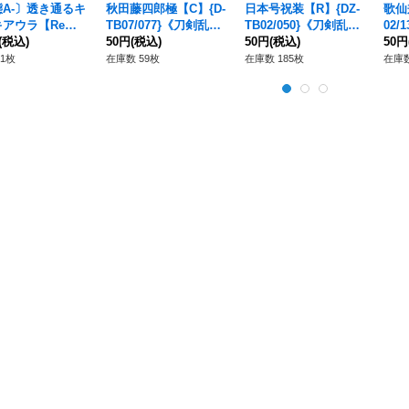
A-〕透き通るキ
秋田藤四郎極【C】{D-
日本号祝装【R】{DZ-
歌仙
アウラ【Re】
TB07/077}《刀剣乱
TB02/050}《刀剣乱
02
S05/Re36}《リリ
(税込)
舞》
50円
(税込)
舞》
50円
(税込)
50円
モナステリオ》
1枚
在庫数 59枚
在庫数 185枚
在庫数