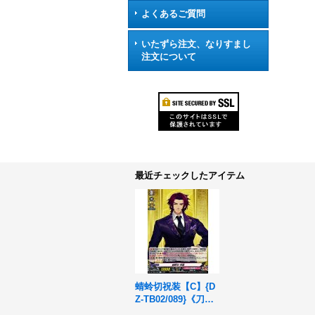
よくあるご質問
いたずら注文、なりすまし
注文について
最近チェックしたアイテム
蜻蛉切祝装【C】{D
Z-TB02/089}《刀剣
乱舞》