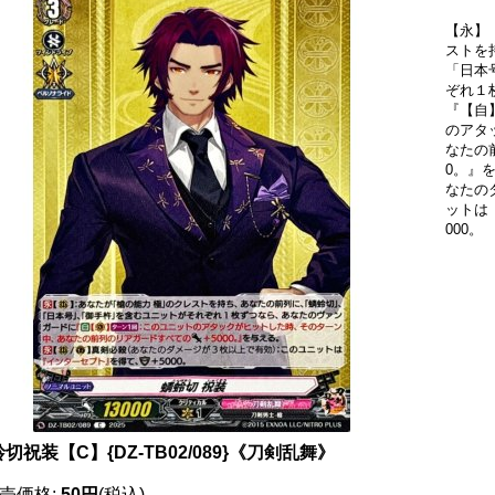
【永】
ストを
「日本
ぞれ１
『【自
のアタ
なたの
0。』を
なたの
ットは
000。
切祝装【C】{DZ-TB02/089}《刀剣乱舞》
売価格
:
50円
(税込)