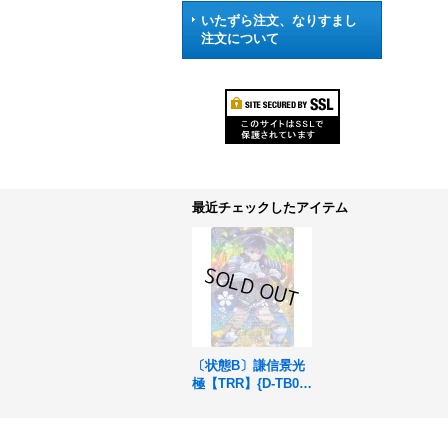
いたずら注文、なりすまし
注文について
最近チェックしたアイテム
〔状態B〕謙信景光
極【TRR】{D-TB07/
TRR15}《刀剣乱
舞》