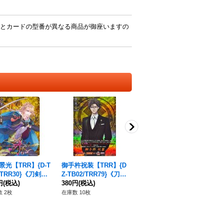
とカードの型番が異なる商品が御座いますの
景光【TRR】{D-T
御手杵祝装【TRR】{D
ソハヤノツルキ祝装
/TRR30}《刀剣乱
Z-TB02/TRR79}《刀剣
【TRR】{DZ-TB02/TR
円
(税込)
乱舞》
380円
(税込)
R07}《刀剣乱舞》
280円
(税込)
 2枚
在庫数 10枚
在庫数 12枚