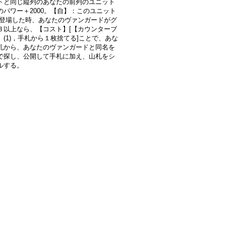
トと同じ縦列のあなたの前列のユニット
のパワー＋2000。【自】：このユニット
)に登場した時、あなたのヴァンガードがグ
３以上なら、【コスト】[【カウンターブ
】(1)，手札から１枚捨てる]ことで、あな
札から、あなたのヴァンガードと同名を
で探し、公開して手札に加え、山札をシ
ルする。