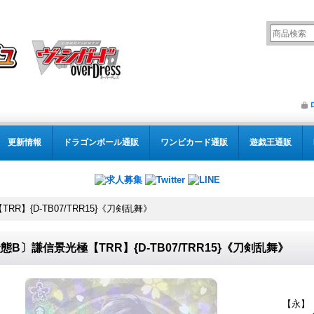
更新情報
ドラゴンボール通販
ワンピカード通販
遊戯王通販
R】{D-TB07/TRR15}《刀剣乱舞》
態B〕謙信景光極【TRR】{D-TB07/TRR15}《刀剣乱舞》
【永】