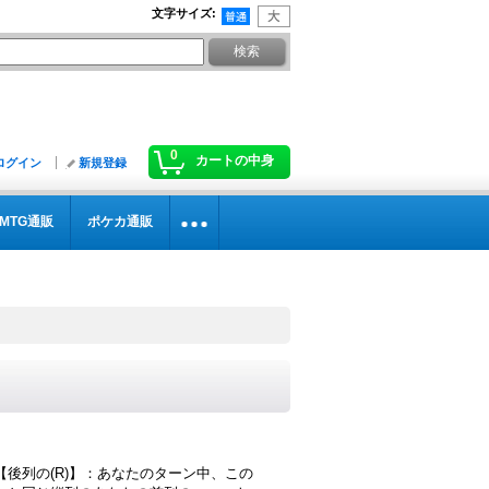
文字サイズ
:
0
カートの中身
ログイン
新規登録
MTG通販
ポケカ通販
【後列の(R)】：あなたのターン中、この