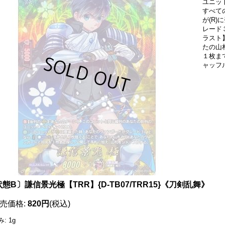
ユニッ
すべて
が(R
レード
ラスト
たの山
１枚ま
ャッフ
態B〕謙信景光極【TRR】{D-TB07/TRR15}《刀剣乱舞》
売価格
:
820円
(税込)
み
:
1g