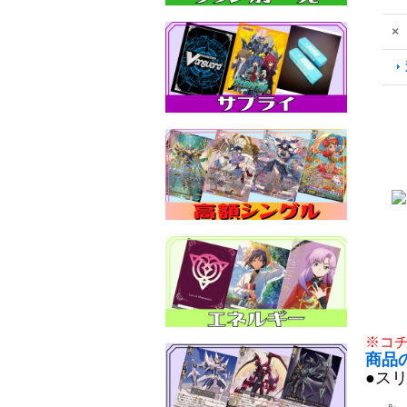
×
※コ
商品
●ス