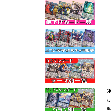
〔状
販
重