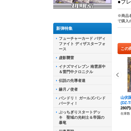
●プ
※商品
で購入
新弾特集
フューチャーカード バディ
ファイト ディザスターフォ
この
ース
虚影襲雷
イナズマイレブン 南雲原中
＆雷門中クロニクル
伝説の先導者達
赫月ノ使者
山伏国
バンドリ！ ガールズバンド
{DZ-
パーティ！
剣乱
280円
ぶっちぎりスタートデッ
在庫数 
キ 聖域の光剣士＆帝国の
暴竜