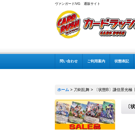
ヴァンガード/VG 通販サイト
問い合わせ
ご利用案内
状態表記
ホーム
>
刀剣乱舞
>
〔状態B〕謙信景光極【TR
〔状