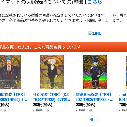
レイマットの状態表記についての詳細は
こちら
名に記載されている型番の商品を発送させていただいております。一部、写真
の際、必ず商品の型番をご確認していただきますようお願い申し上げます。
商品を買った人は、こんな商品も買っています
広祝装【TRR】
蛍丸祝装【TRR】{DZ-
謙信景光祝装【TRR】
小竜
TB02/TRR59}《刀
TB02/TRR32}《刀剣乱
{DZ-TB02/TRR83}《刀
B01
舞》
(税込)
舞》
280円
(税込)
剣乱舞》
280円
(税込)
舞》
780
23枚
在庫数 19枚
在庫数 15枚
在庫数