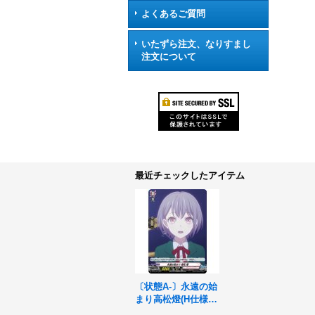
よくあるご質問
いたずら注文、なりすまし
注文について
最近チェックしたアイテム
〔状態A-〕永遠の始
まり高松燈(H仕様)
【PR】{D-PR/1207}