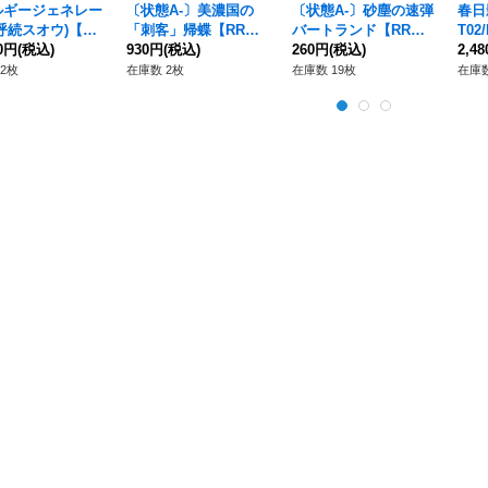
ルギージェネレー
〔状態A-〕美濃国の
〔状態A-〕砂塵の速弾
春日
呼続スオウ)【P
「刺客」帰蝶【RR】
バートランド【RR】
T02
-PR/852}《その
00円
(税込)
{D-TB06/026}《モンス
930円
(税込)
{DZ-SS01/016}《ドラ
260円
(税込)
rea
2,4
ターストライク》
ゴンエンパイア》
2枚
在庫数 2枚
在庫数 19枚
在庫数