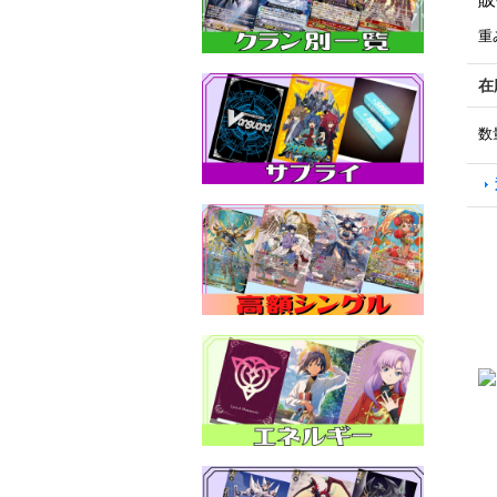
重
在
数