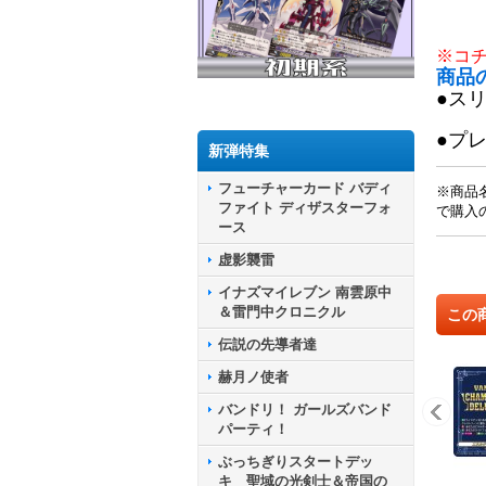
※コ
商品
●ス
●プ
新弾特集
フューチャーカード バディ
※商品
ファイト ディザスターフォ
で購入
ース
虚影襲雷
イナズマイレブン 南雲原中
＆雷門中クロニクル
この
伝説の先導者達
赫月ノ使者
バンドリ！ ガールズバンド
パーティ！
ぶっちぎりスタートデッ
キ 聖域の光剣士＆帝国の