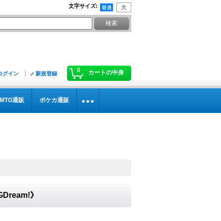
文字サイズ
:
0
カートの中身
ログイン
新規登録
MTG通販
ポケカ通販
Dream!》