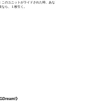
：このユニットがライドされた時、あな
攻なら、１枚引く。
Dream!》