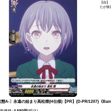
【自】
たが後
態A-〕永遠の始まり高松燈(H仕様)【PR】{D-PR/1207}《BanG
売価格
:
4,580円
(税込)