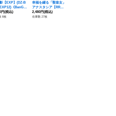
影【EXP】{DZ-B
幸福を綴る「聖皇女」
〔状態A-〕砂塵舞う灼
10
/EXP12}《BanGD
アナスタシア【RR】
熱の大地【RR】{DZ-S
O!
m!》
80円
(税込)
{D-TB06/019}《モンス
2,480円
(税込)
S01/017}《ドラゴンエ
260円
(税込)
Z-
1,
ターストライク》
ンパイア》
他
 8枚
在庫数 27枚
在庫数 16枚
在庫