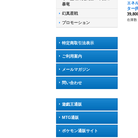
エネ
暴竜
ター(
幻真星戦
R】{D
39,8
他》
在庫数 
プロモーション
特定商取引法表示
ご利用案内
メールマガジン
問い合わせ
遊戯王通販
MTG通販
ポケモン通販サイト