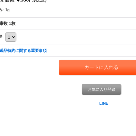
み
:
1g
庫数 1枚
量
:
返品特約に関する重要事項
お気に入り登録