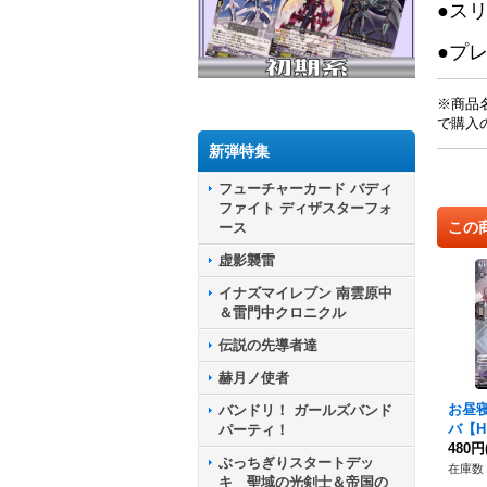
●ス
●プ
※商品
で購入
新弾特集
フューチャーカード バディ
ファイト ディザスターフォ
この
ース
虚影襲雷
イナズマイレブン 南雲原中
＆雷門中クロニクル
伝説の先導者達
赫月ノ使者
お昼
バンドリ！ ガールズバンド
バ【H】
パーティ！
《ブ
480円
ぶっちぎりスタートデッ
在庫数 
キ 聖域の光剣士＆帝国の