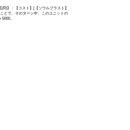
【(R)】：【コスト】[【ソウルブラスト】
]することで、そのターン中、このユニットの
5000。