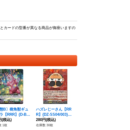
とカードの型番が異なる商品が御座いますの
態B〕樹角獣ギュ
ハズレじーさん【RR
ラ【RRR】{D-BT
R】{DZ-SS04/003}
/010}《ストイケイ
円
(税込)
《コロコロドラゴンエ
280円
(税込)
ンパイア》
 1枚
在庫数 30枚