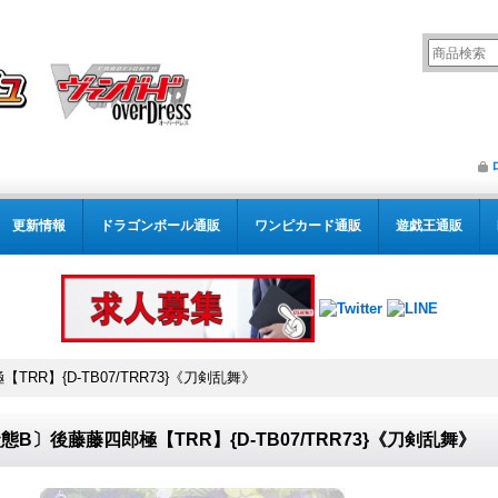
更新情報
ドラゴンボール通販
ワンピカード通販
遊戯王通販
RR】{D-TB07/TRR73}《刀剣乱舞》
態B〕後藤藤四郎極【TRR】{D-TB07/TRR73}《刀剣乱舞》