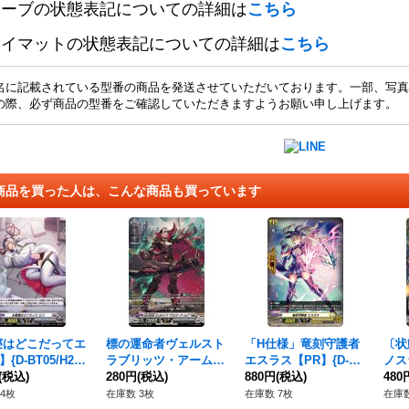
リーブの状態表記についての詳細は
こちら
レイマットの状態表記についての詳細は
こちら
名に記載されている型番の商品を発送させていただいております。一部、写真
の際、必ず商品の型番をご確認していただきますようお願い申し上げます。
商品を買った人は、こんな商品も買っています
寝はどこだってエ
標の運命者ヴェルスト
「H仕様」竜刻守護者
〔状
{D-BT05/H25}
ラブリッツ・アームズ
エスラス【PR】{D-P
ノス
ラントゲート》
(税込)
【SR】{DZ-BT01/SR1
280円
(税込)
R/1080}《ケテルサン
880円
(税込)
01
480
5}《ブラントゲート》
クチュアリ》
ア》
4枚
在庫数 3枚
在庫数 7枚
在庫数