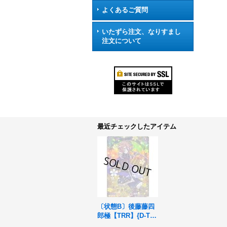
よくあるご質問
いたずら注文、なりすまし
注文について
最近チェックしたアイテム
〔状態B〕後藤藤四
郎極【TRR】{D-TB0
7/TRR73}《刀剣乱