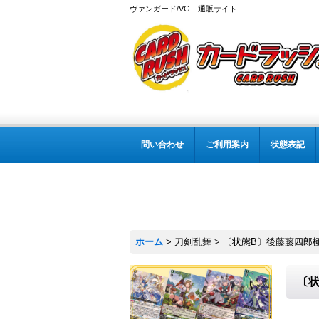
ヴァンガード/VG 通販サイト
問い合わせ
ご利用案内
状態表記
ホーム
>
刀剣乱舞
>
〔状態B〕後藤藤四郎極【T
〔状