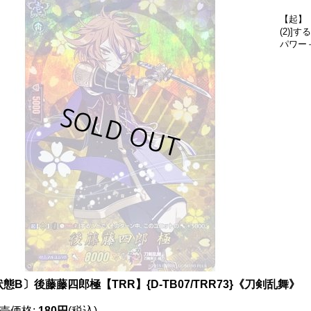
【起】
(2)
パワー＋
態B〕後藤藤四郎極【TRR】{D-TB07/TRR73}《刀剣乱舞》
売価格
:
180円
(税込)