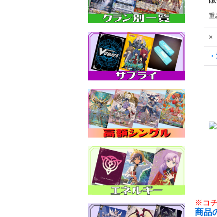
重
×
※コ
商品