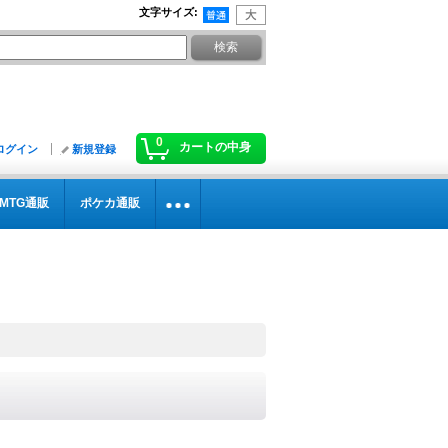
文字サイズ
:
0
カートの中身
ログイン
新規登録
MTG通販
ポケカ通販