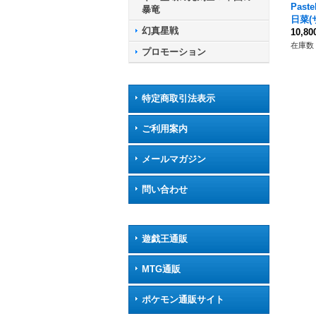
Past
暴竜
日菜(
幻真星戦
Z-BT
10,8
他》
在庫数 
プロモーション
特定商取引法表示
ご利用案内
メールマガジン
問い合わせ
遊戯王通販
MTG通販
ポケモン通販サイト