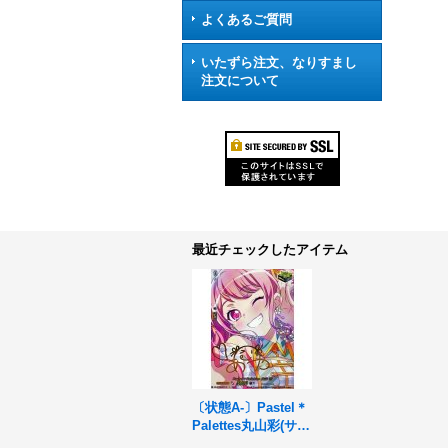
よくあるご質問
いたずら注文、なりすまし
注文について
最近チェックしたアイテム
〔状態A-〕Pastel＊
Palettes丸山彩(サイ
ン)【EX】{DZ-BT0