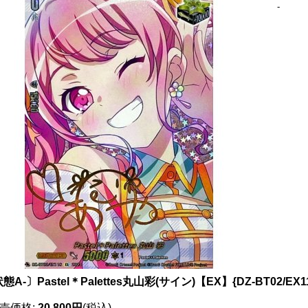
-
態A-〕Pastel＊Palettes丸山彩(サイン)【EX】{DZ-BT02/E
売価格
:
20,800円
(税込)