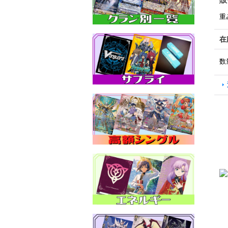
重
在
数