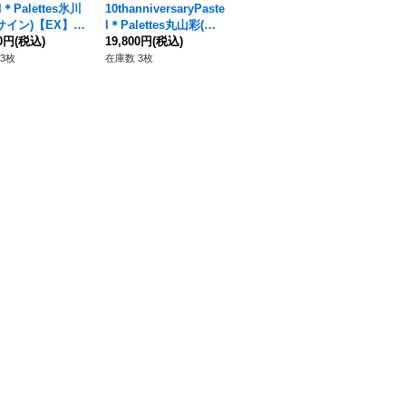
el＊Palettes氷川
10thanniversaryPaste
サイン)【EX】{D
l＊Palettes丸山彩(サ
02/EX12S}《その
00円
(税込)
イン)【EXS】{DZ-BT
19,800円
(税込)
10/EXS11}《その他》
3枚
在庫数 3枚