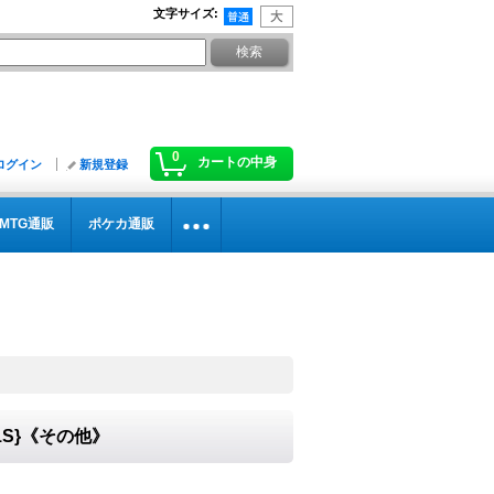
文字サイズ
:
0
カートの中身
ログイン
新規登録
MTG通販
ポケカ通販
》
X11S}《その他》